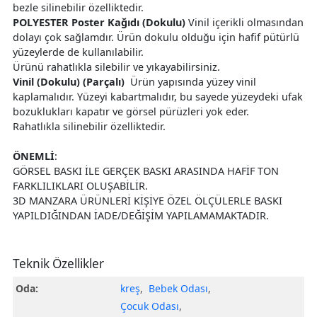
bezle silinebilir özelliktedir.
POLYESTER Poster Kağıdı (Dokulu)
Vinil içerikli olmasından
dolayı çok sağlamdır. Ürün dokulu olduğu için hafif pütürlü
yüzeylerde de kullanılabilir.
Ürünü rahatlıkla silebilir ve yıkayabilirsiniz.
Vinil (Dokulu) (Parçalı)
Ürün yapısında yüzey vinil
kaplamalıdır. Yüzeyi kabartmalıdır, bu sayede yüzeydeki ufak
bozuklukları kapatır ve görsel pürüzleri yok eder.
Rahatlıkla silinebilir özelliktedir.
ÖNEMLİ
:
GÖRSEL BASKI İLE GERÇEK BASKI ARASINDA HAFİF TON
FARKLILIKLARI OLUŞABİLİR.
3D MANZARA ÜRÜNLERİ KİŞİYE ÖZEL ÖLÇÜLERLE BASKI
YAPILDIĞINDAN İADE/DEĞİŞİM YAPILAMAMAKTADIR.
Teknik Özellikler
Oda:
kreş
,
Bebek Odası
,
Çocuk Odası
,