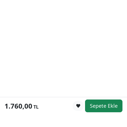
1.760,00
Sepete Ekle
0
TL
Kategoriler
WhatsApp
Keşfet
Sepetim