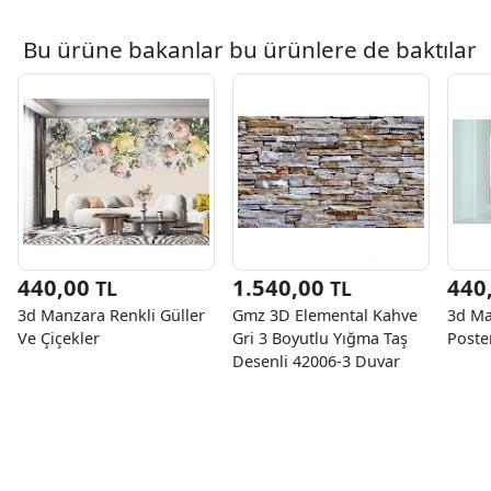
Bu ürüne bakanlar bu ürünlere de baktılar
440,00
1.540,00
440
TL
TL
3d Manzara Renkli Güller
Gmz 3D Elemental Kahve
3d Ma
Ve Çiçekler
Gri 3 Boyutlu Yığma Taş
Poste
Desenli 42006-3 Duvar
Kağıdı 16.50 M²