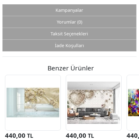
Kampanyalar
Yorumlar (0)
Taksit Seçenekleri
İade Koşulları
Benzer Ürünler
440,00
440,00
440
TL
TL