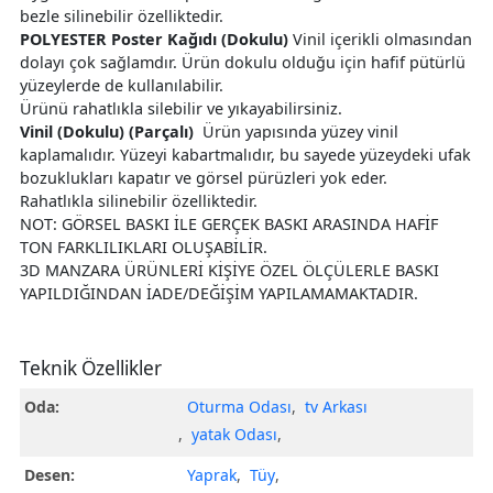
bezle silinebilir özelliktedir.
POLYESTER Poster Kağıdı (Dokulu)
Vinil içerikli olmasından
dolayı çok sağlamdır. Ürün dokulu olduğu için hafif pütürlü
yüzeylerde de kullanılabilir.
Ürünü rahatlıkla silebilir ve yıkayabilirsiniz.
Vinil (Dokulu) (Parçalı)
Ürün yapısında yüzey vinil
kaplamalıdır. Yüzeyi kabartmalıdır, bu sayede yüzeydeki ufak
bozuklukları kapatır ve görsel pürüzleri yok eder.
Rahatlıkla silinebilir özelliktedir.
NOT: GÖRSEL BASKI İLE GERÇEK BASKI ARASINDA HAFİF
TON FARKLILIKLARI OLUŞABİLİR.
3D MANZARA ÜRÜNLERİ KİŞİYE ÖZEL ÖLÇÜLERLE BASKI
YAPILDIĞINDAN İADE/DEĞİŞİM YAPILAMAMAKTADIR.
Teknik Özellikler
Oda:
Oturma Odası
,
tv Arkası
,
yatak Odası
,
Desen:
Yaprak
,
Tüy
,