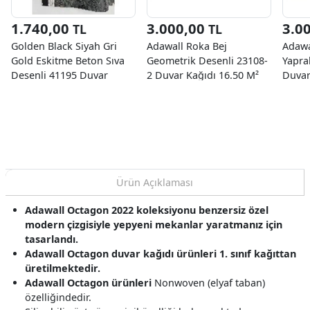
1.740,00
3.000,00
3.0
TL
TL
Golden Black Siyah Gri
Adawall Roka Bej
Adawa
Gold Eskitme Beton Sıva
Geometrik Desenli 23108-
Yapra
Desenli 41195 Duvar
2 Duvar Kağıdı 16.50 M²
Duvar
Kağıdı 16.10 M²
Ürün Açıklaması
Adawall Octagon 2022 koleksiyonu benzersiz özel
modern çizgisiyle yepyeni mekanlar yaratmanız için
tasarlandı.
Adawall Octagon duvar kağıdı ürünleri 1. sınıf kağıttan
üretilmektedir.
Adawall Octagon ürünleri
Nonwoven (elyaf taban)
özelliğindedir.