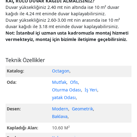
KAÇ RULO DUVAR KAĞIDI ALMALISINIZ?
Duvar yüksekliğiniz 2.40 mt nin altında ise 10 m² duvar
kağıdı ile 4.24 mt eninde duvar kaplayabilirsiniz.
Duvar yüksekliğiniz 2.60-3.00 mt nin arasında ise 10 m²
duvar kağıdı ile 3.18 mt eninde duvar kaplayabilirsiniz.
Not: İstanbul içi uzman usta kadromuzla montaj hizmeti
vermekteyiz, montaj için bizimle iletişime geçebilirsiniz.
Teknik Özellikler
Katalog:
Octagon
,
Oda:
Mutfak
,
Ofis
,
Oturma Odası
,
İş Yeri
,
yatak Odası
,
Desen:
Modern
,
Geometrik
,
Baklava
,
Kapladığı Alan:
10.60 M²