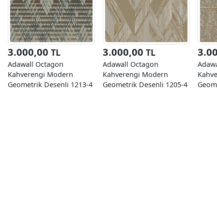
3.000,00
3.000,00
3.0
TL
TL
Adawall Octagon
Adawall Octagon
Adawa
Kahverengi Modern
Kahverengi Modern
Kahve
Geometrik Desenli 1213-4
Geometrik Desenli 1205-4
Geome
Duvar Kağıdı 10,60 M²
Duvar Kağıdı 10,60 M²
Duvar