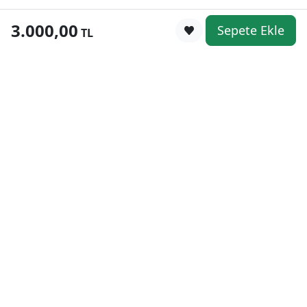
3.000,00
Sepete Ekle
0
TL
Kategoriler
WhatsApp
Keşfet
Sepetim
Güvenli Alışveriş
Kolay iade
Mobil Cebinizde
Uygun Fiyat Garantisi