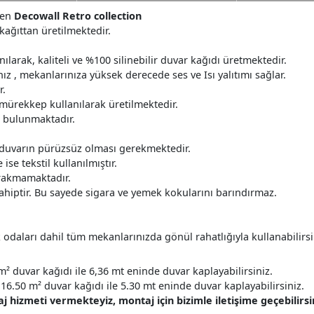
den
Decowall Retro collection
 kağıttan üretilmektedir.
ılarak, kaliteli ve %100 silinebilir duvar kağıdı üretmektedir.
z , mekanlarınıza yüksek derecede ses ve Isı yalıtımı sağlar.
r.
 mürekkep kullanılarak üretilmektedir.
r bulunmaktadır.
 duvarın pürüzsüz olması gerekmektedir.
ise tekstil kullanılmıştır.
ırakmamaktadır.
ahiptir. Bu sayede sigara ve yemek kokularını barındırmaz.
daları dahil tüm mekanlarınızda gönül rahatlığıyla kullanabilirsi
m² duvar kağıdı ile 6,36 mt eninde duvar kaplayabilirsiniz.
16.50 m² duvar kağıdı ile 5.30 mt eninde duvar kaplayabilirsiniz.
hizmeti vermekteyiz, montaj için bizimle iletişime geçebilirsin