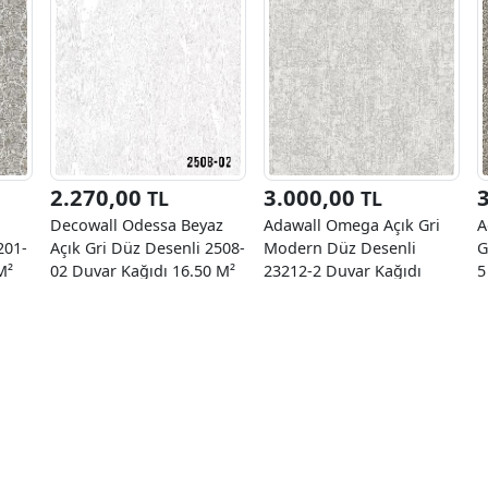
2.270,00
3.000,00
TL
TL
Decowall Odessa Beyaz
Adawall Omega Açık Gri
A
201-
Açık Gri Düz Desenli 2508-
Modern Düz Desenli
G
M²
02 Duvar Kağıdı 16.50 M²
23212-2 Duvar Kağıdı
5
16.50 M²