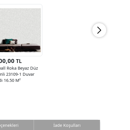
00,00
TL
all Roka Beyaz Düz
nli 23109-1 Duvar
dı 16.50 M²
eçenekleri
İade Koşulları