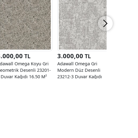
3.000,00
3.000,00
3.000
TL
TL
dawall Omega Koyu Gri
Adawall Omega Gri
Adawall 
eometrik Desenli 23201-
Modern Düz Desenli
Mermer D
 Duvar Kağıdı 16.50 M²
23212-3 Duvar Kağıdı
Duvar Kağ
16.50 M²