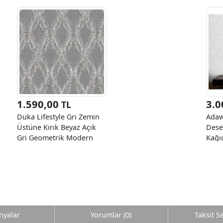
1.590,00
3.0
TL
Duka Lifestyle Gri Zemin
Adaw
Üstüne Kırık Beyaz Açık
Dese
Gri Geometrik Modern
Kağı
Desen 23940-2 Duvar
Kağıdı 10.60 M²
yalar
Yorumlar (0)
Taksit S