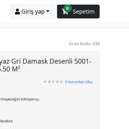
0
Giriş yap
Sepetim
Ürün Kodu: 639
yaz Gri Damask Desenli 5001-
6.50 M²
0
Yorumları Oku
irmeyeceğini bilmiyoruz.
ecektir.