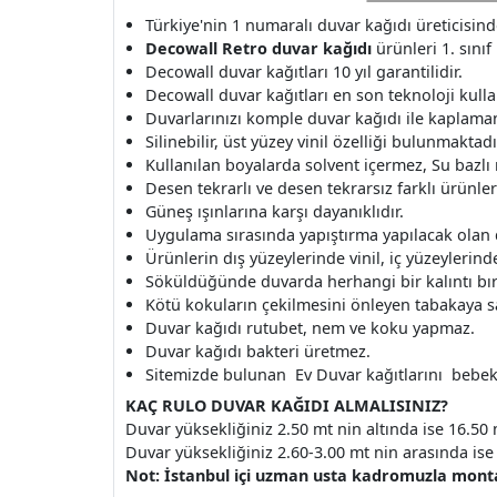
Türkiye'nin 1 numaralı duvar kağıdı üreticisin
Decowall Retro duvar kağıdı
ürünleri 1. sınıf
Decowall duvar kağıtları 10 yıl garantilidir.
Decowall duvar kağıtları en son teknoloji kullan
Duvarlarınızı komple duvar kağıdı ile kaplamanı
Silinebilir, üst yüzey vinil özelliği bulunmaktadı
Kullanılan boyalarda solvent içermez, Su bazlı
Desen tekrarlı ve desen tekrarsız farklı ürünle
Güneş ışınlarına karşı dayanıklıdır.
Uygulama sırasında yapıştırma yapılacak olan
Ürünlerin dış yüzeylerinde vinil, iç yüzeylerinde 
Söküldüğünde duvarda herhangi bir kalıntı b
Kötü kokuların çekilmesini önleyen tabakaya s
Duvar kağıdı rutubet, nem ve koku yapmaz.
Duvar kağıdı bakteri üretmez.
Sitemizde bulunan Ev Duvar kağıtlarını bebek o
KAÇ RULO DUVAR KAĞIDI ALMALISINIZ?
Duvar yüksekliğiniz 2.50 mt nin altında ise 16.50 
Duvar yüksekliğiniz 2.60-3.00 mt nin arasında ise 
Not: İstanbul içi uzman usta kadromuzla montaj 