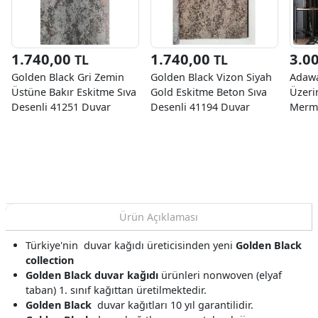
1.740,00
1.740,00
3.0
TL
TL
Golden Black Gri Zemin
Golden Black Vizon Siyah
Adawa
Üstüne Bakır Eskitme Sıva
Gold Eskitme Beton Sıva
Üzeri
Desenli 41251 Duvar
Desenli 41194 Duvar
Merme
Kağıdı 16.10 M²
Kağıdı 16.10 M²
Duvar
Ürün Açıklaması
Türkiye'nin duvar kağıdı üreticisinden yeni
Golden Black
collection
Golden Black duvar kağıdı
ürünleri nonwoven (elyaf
taban) 1. sınıf kağıttan üretilmektedir.
Golden Black
duvar kağıtları 10 yıl garantilidir.