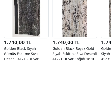
1.740,00
1.740,00
1.7
TL
TL
Golden Black Siyah
Golden Black Beyaz Gold
Golde
Gümüş Eskitme Sıva
Siyah Eskitme Sıva Desenli
Siyah
Desenli 41213 Duvar
41221 Duvar Kağıdı 16.10
41231
Kağıdı 16.10 M²
M²
M²