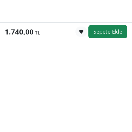
1.740,00
Sepete Ekle
0
TL
Kategoriler
WhatsApp
Keşfet
Sepetim
Güvenli Alışveriş
Kolay iade
Mobil Cebinizde
Uygun Fiyat Garantisi