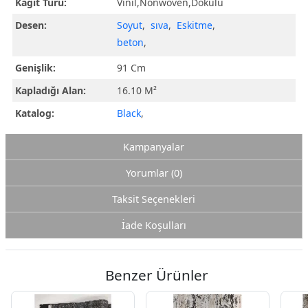
Kağıt Türü:
Vinil,Nonwoven,Dokulu
Desen:
Soyut
,
sıva
,
Eskitme
,
beton
,
Genişlik:
91 Cm
Kapladığı Alan:
16.10 M²
Katalog:
Black
,
Kampanyalar
Yorumlar (0)
Taksit Seçenekleri
İade Koşulları
Benzer Ürünler