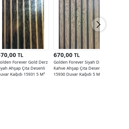
670,00
670,00
1.590
TL
TL
olden Forever Gold Derz
Golden Forever Siyah Derz
Duka Voya
iyah Ahşap Çıta Desenli
Kahve Ahşap Çıta Desenli
Yeşili Me
uvar Kağıdı 15931 5 M²
15930 Duvar Kağıdı 5 M²
24762-3 D
10.60 M²