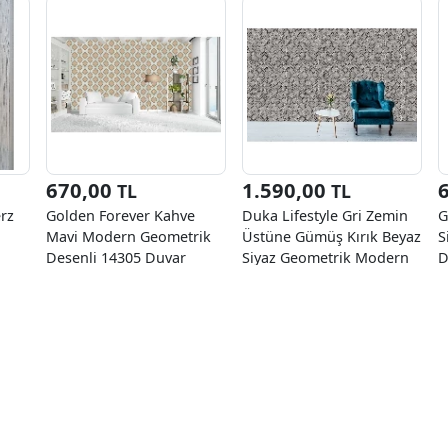
670,00
1.590,00
TL
TL
rz
Golden Forever Kahve
Duka Lifestyle Gri Zemin
G
Mavi Modern Geometrik
Üstüne Gümüş Kırık Beyaz
S
Desenli 14305 Duvar
Siyaz Geometrik Modern
D
Kağıdı 5 M²
Desen 23350-4 Duvar
Kağıdı 10.60 M²