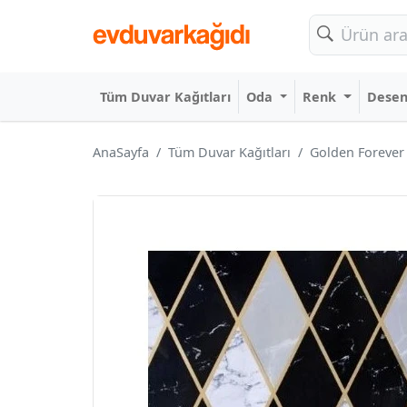
Tüm Duvar Kağıtları
Oda
Renk
Dese
AnaSayfa
Tüm Duvar Kağıtları
Golden Forever 