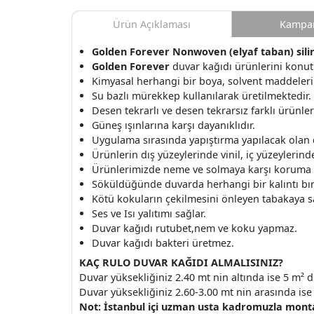
Ürün Açıklaması
Kampan
Golden Forever Nonwoven (elyaf taban) silineb
Golden Forever
duvar kağıdı ürünlerini konut 
Kimyasal herhangi bir boya, solvent maddeleri
Su bazlı mürekkep kullanılarak üretilmektedir.
Desen tekrarlı ve desen tekrarsız farklı ürünle
Güneş ışınlarına karşı dayanıklıdır.
Uygulama sırasında yapıştırma yapılacak olan
Ürünlerin dış yüzeylerinde vinil, iç yüzeylerinde 
Ürünlerimizde neme ve solmaya karşı koruma v
Söküldüğünde duvarda herhangi bir kalıntı b
Kötü kokuların çekilmesini önleyen tabakaya s
Ses ve Isı yalıtımı sağlar.
Duvar kağıdı rutubet,nem ve koku yapmaz.
Duvar kağıdı bakteri üretmez.
KAÇ RULO DUVAR KAĞIDI ALMALISINIZ?
Duvar yüksekliğiniz 2.40 mt nin altında ise 5 m² d
Duvar yüksekliğiniz 2.60-3.00 mt nin arasında ise 
Not: İstanbul içi uzman usta kadromuzla montaj 