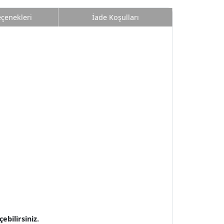
eçenekleri
İade Koşulları
bilirsiniz.