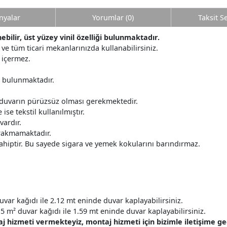
yalar
Yorumlar (0)
Taksit S
ilir, üst yüzey vinil özelliği bulunmaktadır.
ve tüm ticari mekanlarınızda kullanabilirsiniz.
 içermez.
r bulunmaktadır.
 duvarın pürüzsüz olması gerekmektedir.
ise tekstil kullanılmıştır.
ardır.
ırakmamaktadır.
ahiptir. Bu sayede sigara ve yemek kokularını barındırmaz.
uvar kağıdı ile 2.12 mt eninde duvar kaplayabilirsiniz.
5 m² duvar kağıdı ile 1.59 mt eninde duvar kaplayabilirsiniz.
hizmeti vermekteyiz, montaj hizmeti için bizimle iletişime geçe