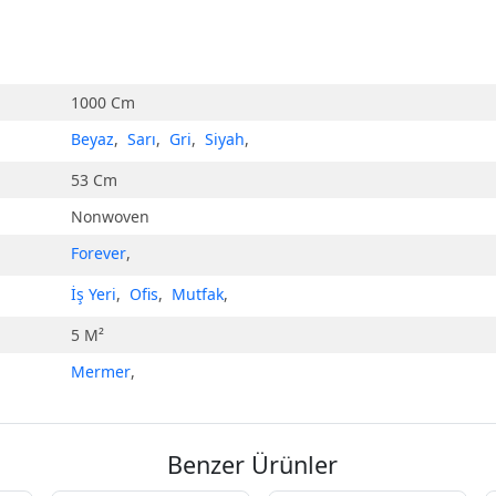
1000 Cm
Beyaz
,
Sarı
,
Gri
,
Siyah
,
53 Cm
Nonwoven
Forever
,
İş Yeri
,
Ofis
,
Mutfak
,
5 M²
Mermer
,
Benzer Ürünler