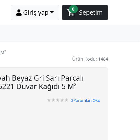
0
Giriş yap
Sepetim
 M²
Ürün Kodu: 1484
ah Beyaz Gri Sarı Parçalı
221 Duvar Kağıdı 5 M²
0
Yorumları Oku