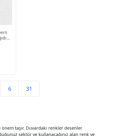
dern
ıdı
6
31
e önem taşır. Duvardaki renkler desenler
lunduğunuz sektör ve kullanacağınız alan renk ve