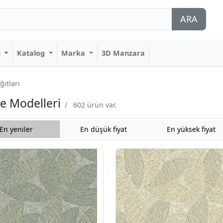
ARA
n
Katalog
Marka
3D Manzara
ğıtları
Ve Modelleri
/
602 ürün var.
En yeniler
En düşük fiyat
En yüksek fiyat