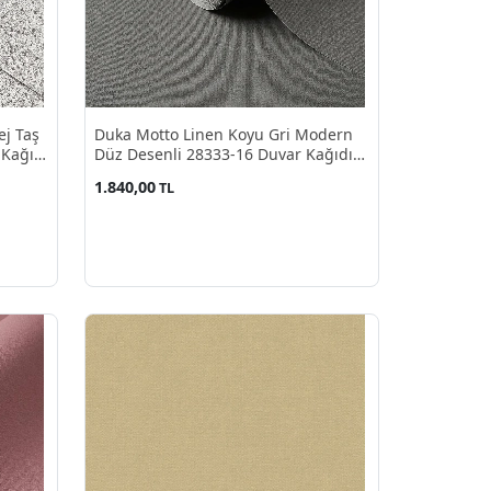
ej Taş
Duka Motto Linen Koyu Gri Modern
 Kağıdı
Düz Desenli 28333-16 Duvar Kağıdı
10.60 M²
1.840,00
TL