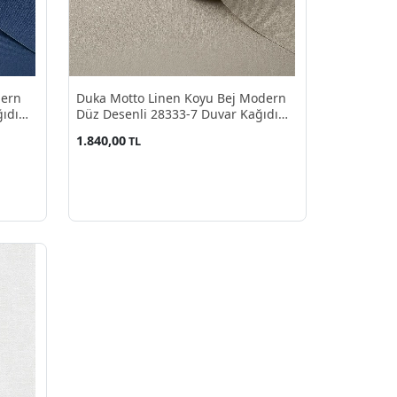
dern
Duka Motto Linen Koyu Bej Modern
ıdı
Düz Desenli 28333-7 Duvar Kağıdı
10.60 M²
1.840,00
TL