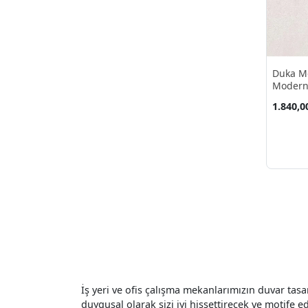
Turuncu
(2)
Vizon
(48)
Yeşil
(15)
açık Gümüş
(1)
Duka Mo
açık Yeşil
(1)
Modern
Kağıdı 
buz Mavi
(1)
1.840,0
kirli Beyaz
(1)
limon Küfü
(1)
pembe
(8)
İş yeri ve ofis çalışma mekanlarımızın duvar tas
duygusal olarak sizi iyi hissettirecek ve motife e