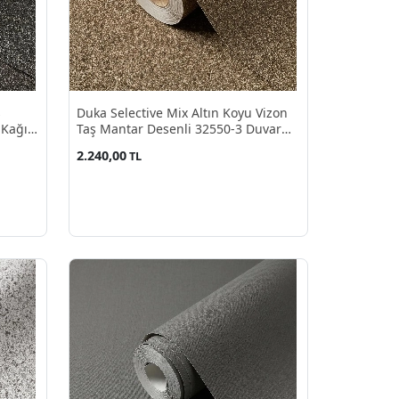
ş
Duka Selective Mix Altın Koyu Vizon
 Kağıdı
Taş Mantar Desenli 32550-3 Duvar
Kağıdı 10.60 M²
2.240,00
TL