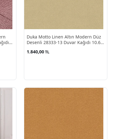
ern
Duka Motto Linen Altın Modern Düz
ağıdı
Desenli 28333-13 Duvar Kağıdı 10.60
M²
1.840,00
TL