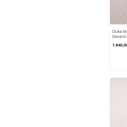
Lacivert
(12)
Lavanta
(1)
Leylak
(1)
Mavi
(19)
Duka M
Metalik Gri
(1)
Desenli
M²
Mor
(1)
1.840,0
Mürdüm
(1)
Pastel Yeşil
(1)
Platin
(1)
Pudra
(3)
Sarı
(17)
Sarı Kum
(1)
Siyah
(48)
Somon
(1)
Su Yeşili
(4)
Sütlü Kahve
(1)
Turkuaz
(6)