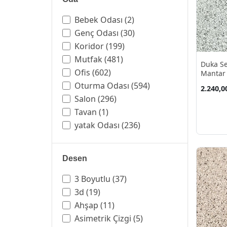
Bebek Odası
(2)
Genç Odası
(30)
Koridor
(199)
Mutfak
(481)
Duka Se
Ofis
(602)
Mantar 
10.60 M
Oturma Odası
(594)
2.240,0
Salon
(296)
Tavan
(1)
yatak Odası
(236)
İş Yeri
(602)
Desen
3 Boyutlu
(37)
3d
(19)
Ahşap
(11)
Asimetrik Çizgi
(5)