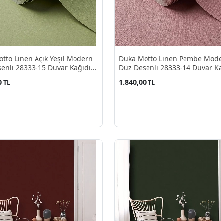
tto Linen Açık Yeşil Modern
Duka Motto Linen Pembe Mod
enli 28333-15 Duvar Kağıdı
Düz Desenli 28333-14 Duvar K
²
10.60 M²
0
1.840,00
TL
TL