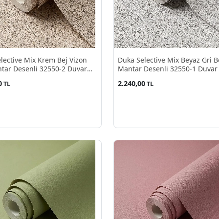
lective Mix Krem Bej Vizon
Duka Selective Mix Beyaz Gri B
tar Desenli 32550-2 Duvar
Mantar Desenli 32550-1 Duvar
10.60 M²
10.60 M²
0
2.240,00
TL
TL