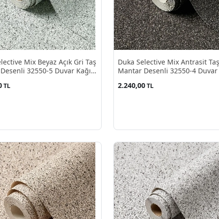
lective Mix Beyaz Açık Gri Taş
Duka Selective Mix Antrasit Ta
Desenli 32550-5 Duvar Kağıdı
Mantar Desenli 32550-4 Duvar
²
10.60 M²
0
2.240,00
TL
TL