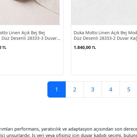
tto Linen Açık Bej Bej
Duka Motto Linen Açık Bej Mo
 Düz Desenli 28333-3 Duvar
Düz Desenli 28333-2 Duvar Kağ
10.60 M²
10.60 M²
0
1.840,00
TL
TL
1
2
3
4
5
arımları performans, yaratıcılık ve adaptasyon açısından son derec
dici unsurlardır. İş yeri veya ofisiniz için duvar kağıdı seçimi, bu