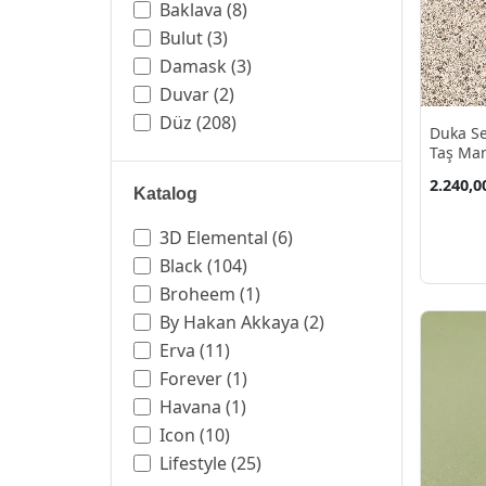
Baklava
(8)
Bulut
(3)
Damask
(3)
Duvar
(2)
Düz
(208)
Duka Se
Ebruli
(4)
Taş Man
Kağıdı 
Eskitme
(88)
2.240,0
Katalog
Geometrik
(99)
Kayrak Taş
(3)
3D Elemental
(6)
Keten
(32)
Black
(104)
Klasik
(4)
Broheem
(1)
Mermer
(80)
By Hakan Akkaya
(2)
Modern
(278)
Erva
(11)
Parke Taş
(4)
Forever
(1)
Retro
(14)
Havana
(1)
Soyut
(73)
Icon
(10)
Taş
(56)
Lifestyle
(25)