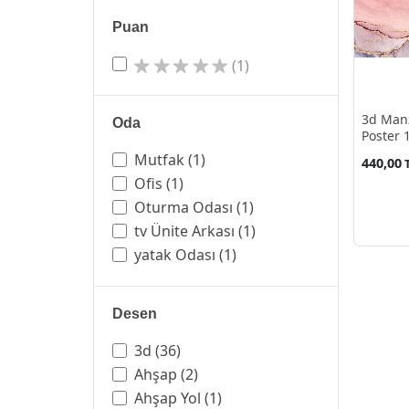
Puan
(1)
3d Man
Oda
Poster 
Mutfak
(1)
440,00
Ofis
(1)
Oturma Odası
(1)
tv Ünite Arkası
(1)
yatak Odası
(1)
Desen
3d
(36)
Ahşap
(2)
Ahşap Yol
(1)