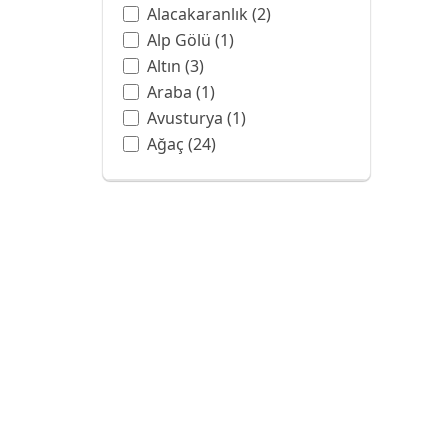
Alacakaranlık
(2)
Alp Gölü
(1)
Altın
(3)
Araba
(1)
Avusturya
(1)
Ağaç
(24)
Balon
(3)
Ban Hell Şelalesi
(1)
Bangkok
(1)
Barok
(6)
Batman
(1)
Beyaz
(4)
Beyaz Gül
(1)
Botanik Bahçesi
(1)
Boya Sanatı
(13)
Boyama
(1)
Bulut
(7)