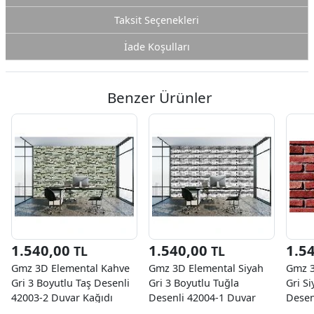
Taksit Seçenekleri
İade Koşulları
Benzer Ürünler
1.540,00
1.540,00
1.5
TL
TL
Gmz 3D Elemental Kahve
Gmz 3D Elemental Siyah
Gmz 3
Gri 3 Boyutlu Taş Desenli
Gri 3 Boyutlu Tuğla
Gri S
42003-2 Duvar Kağıdı
Desenli 42004-1 Duvar
Desen
16.50 M²
Kağıdı 16.50 M²
Kağıd