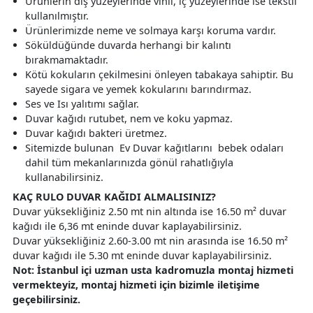
Ürünlerin dış yüzeylerinde vinil, iç yüzeylerinde ise tekstil
kullanılmıştır.
Ürünlerimizde neme ve solmaya karşı koruma vardır.
Söküldüğünde duvarda herhangi bir kalıntı
bırakmamaktadır.
Kötü kokuların çekilmesini önleyen tabakaya sahiptir. Bu
sayede sigara ve yemek kokularını barındırmaz.
Ses ve Isı yalıtımı sağlar.
Duvar kağıdı rutubet, nem ve koku yapmaz.
Duvar kağıdı bakteri üretmez.
Sitemizde bulunan Ev Duvar kağıtlarını bebek odaları
dahil tüm mekanlarınızda gönül rahatlığıyla
kullanabilirsiniz.
KAÇ RULO DUVAR KAĞIDI ALMALISINIZ?
Duvar yüksekliğiniz 2.50 mt nin altında ise 16.50 m² duvar
kağıdı ile 6,36 mt eninde duvar kaplayabilirsiniz.
Duvar yüksekliğiniz 2.60-3.00 mt nin arasında ise 16.50 m²
duvar kağıdı ile 5.30 mt eninde duvar kaplayabilirsiniz.
Not: İstanbul içi uzman usta kadromuzla montaj hizmeti
vermekteyiz, montaj hizmeti için bizimle iletişime
geçebilirsiniz.