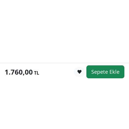
1.760,00
Sepete Ekle
0
TL
Kategoriler
WhatsApp
Keşfet
Sepetim