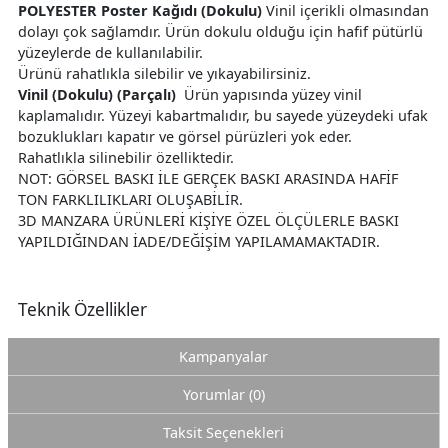
POLYESTER Poster Kağıdı (Dokulu)
Vinil içerikli olmasından
dolayı çok sağlamdır. Ürün dokulu olduğu için hafif pütürlü
yüzeylerde de kullanılabilir.
Ürünü rahatlıkla silebilir ve yıkayabilirsiniz.
Vinil (Dokulu) (Parçalı)
Ürün yapısında yüzey vinil
kaplamalıdır. Yüzeyi kabartmalıdır, bu sayede yüzeydeki ufak
bozuklukları kapatır ve görsel pürüzleri yok eder.
Rahatlıkla silinebilir özelliktedir.
NOT: GÖRSEL BASKI İLE GERÇEK BASKI ARASINDA HAFİF
TON FARKLILIKLARI OLUŞABİLİR.
3D MANZARA ÜRÜNLERİ KİŞİYE ÖZEL ÖLÇÜLERLE BASKI
YAPILDIĞINDAN İADE/DEĞİŞİM YAPILAMAMAKTADIR.
Teknik Özellikler
Kampanyalar
Yorumlar (0)
Taksit Seçenekleri