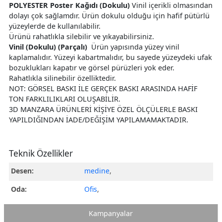
POLYESTER Poster Kağıdı (Dokulu)
Vinil içerikli olmasından
dolayı çok sağlamdır. Ürün dokulu olduğu için hafif pütürlü
yüzeylerde de kullanılabilir.
Ürünü rahatlıkla silebilir ve yıkayabilirsiniz.
Vinil (Dokulu) (Parçalı)
Ürün yapısında yüzey vinil
kaplamalıdır. Yüzeyi kabartmalıdır, bu sayede yüzeydeki ufak
bozuklukları kapatır ve görsel pürüzleri yok eder.
Rahatlıkla silinebilir özelliktedir.
NOT: GÖRSEL BASKI İLE GERÇEK BASKI ARASINDA HAFİF
TON FARKLILIKLARI OLUŞABİLİR.
3D MANZARA ÜRÜNLERİ KİŞİYE ÖZEL ÖLÇÜLERLE BASKI
YAPILDIĞINDAN İADE/DEĞİŞİM YAPILAMAMAKTADIR.
Teknik Özellikler
Desen:
medine
,
Oda:
Ofis
,
Kampanyalar