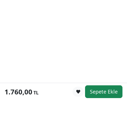
1.760,00
Sepete Ekle
0
TL
Kategoriler
WhatsApp
Keşfet
Sepetim