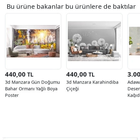
Bu ürüne bakanlar bu ürünlere de baktılar
440,00
440,00
3.0
TL
TL
3d Manzara Gün Doğumu
3d Manzara Karahindiba
Adawal
Bahar Ormanı Yağlı Boya
Çiçeği
Desen
Poster
Kağıd