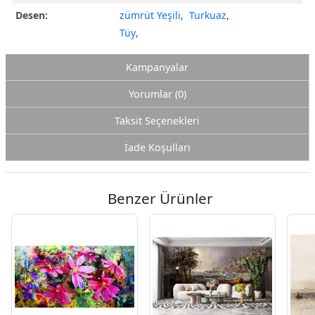
Desen:
zümrüt Yeşili
,
Turkuaz
,
Tüy
,
Kampanyalar
Yorumlar (0)
Taksit Seçenekleri
İade Koşulları
Benzer Ürünler