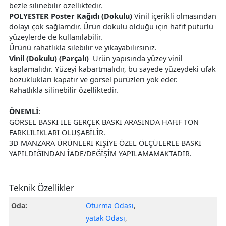
bezle silinebilir özelliktedir.
POLYESTER Poster Kağıdı (Dokulu)
Vinil içerikli olmasından
dolayı çok sağlamdır. Ürün dokulu olduğu için hafif pütürlü
yüzeylerde de kullanılabilir.
Ürünü rahatlıkla silebilir ve yıkayabilirsiniz.
Vinil (Dokulu) (Parçalı)
Ürün yapısında yüzey vinil
kaplamalıdır. Yüzeyi kabartmalıdır, bu sayede yüzeydeki ufak
bozuklukları kapatır ve görsel pürüzleri yok eder.
Rahatlıkla silinebilir özelliktedir.
ÖNEMLİ
:
GÖRSEL BASKI İLE GERÇEK BASKI ARASINDA HAFİF TON
FARKLILIKLARI OLUŞABİLİR.
3D MANZARA ÜRÜNLERİ KİŞİYE ÖZEL ÖLÇÜLERLE BASKI
YAPILDIĞINDAN İADE/DEĞİŞİM YAPILAMAMAKTADIR.
Teknik Özellikler
Oda:
Oturma Odası
,
yatak Odası
,