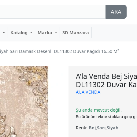
ARA
n
Katalog
Marka
3D Manzara
Siyah Sarı Damask Desenli DL11302 Duvar Kağıdı 16.50 M²
A'la Venda Bej Siy
DL11302 Duvar Kağ
A'LA VENDA
Şu anda mevcut değil.
Bu ürünün tekrar stoklara girip g
Renk:
Bej,Sarı,Siyah