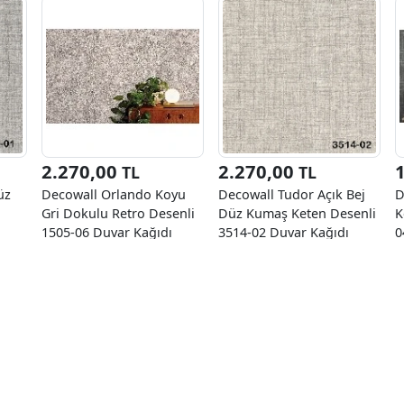
2.270,00
2.270,00
TL
TL
üz
Decowall Orlando Koyu
Decowall Tudor Açık Bej
D
Gri Dokulu Retro Desenli
Düz Kumaş Keten Desenli
K
1505-06 Duvar Kağıdı
3514-02 Duvar Kağıdı
0
16.50 M²
16.50 M²