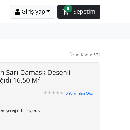
0
Giriş yap
Sepetim
Ürün Kodu: 574
ah Sarı Damask Desenli
ıdı 16.50 M²
0
Yorumları Oku
irmeyeceğini bilmiyoruz.