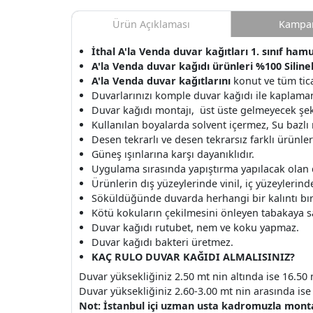
Ürün Açıklaması
Kampan
İthal A'la Venda duvar kağıtları 1. sınıf hamu
A'la Venda duvar kağıdı ürünleri %100 Silinebi
A'la Venda
duvar kağıtlarını
konut ve tüm tica
Duvarlarınızı komple duvar kağıdı ile kaplamanı
Duvar kağıdı montajı, üst üste gelmeyecek şek
Kullanılan boyalarda solvent içermez, Su bazlı
Desen tekrarlı ve desen tekrarsız farklı ürünle
Güneş ışınlarına karşı dayanıklıdır.
Uygulama sırasında yapıştırma yapılacak olan
Ürünlerin dış yüzeylerinde vinil, iç yüzeylerinde 
Söküldüğünde duvarda herhangi bir kalıntı b
Kötü kokuların çekilmesini önleyen tabakaya s
Duvar kağıdı rutubet, nem ve koku yapmaz.
Duvar kağıdı bakteri üretmez.
KAÇ RULO DUVAR KAĞIDI ALMALISINIZ?
Duvar yüksekliğiniz 2.50 mt nin altında ise 16.50 
Duvar yüksekliğiniz 2.60-3.00 mt nin arasında ise 
Not: İstanbul içi uzman usta kadromuzla montaj 