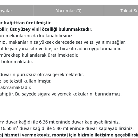
yalar
Yorumlar (0)
Taksit S
r kağıtttan üretilmiştir.
lir, üst yüzey vinil özelliği bulunmaktadır.
ri mekanlarınızda kullanabilirsiniz.
z , mekanlarınıza yüksek derecede ses ve Isı yalıtımı sağlar.
ilde yan yana sıfır ve boşluk bırakılmadan uygulanmalıdır.
 mürekkep kullanılarak üretilmektedir.
r bulunmaktadır.
 duvarın pürüzsüz olması gerekmektedir.
ise tekstil kullanılmıştır.
ırakmamaktadır.
ahiptir. Bu sayede sigara ve yemek kokularını barındırmaz.
m² duvar kağıdı ile 6,36 mt eninde duvar kaplayabilirsiniz.
16.50 m² duvar kağıdı ile 5.30 mt eninde duvar kaplayabilirsiniz.
hizmeti vermekteyiz, montaj için bizimle iletişime geçebilirsin