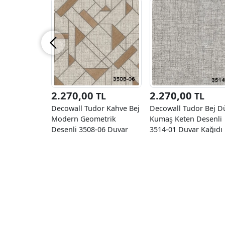
2.270,00
2.270,00
TL
TL
Decowall Tudor Kahve Bej
Decowall Tudor Bej D
Modern Geometrik
Kumaş Keten Desenli
Desenli 3508-06 Duvar
3514-01 Duvar Kağıdı
Kağıdı 16.50 M²
16.50 M²