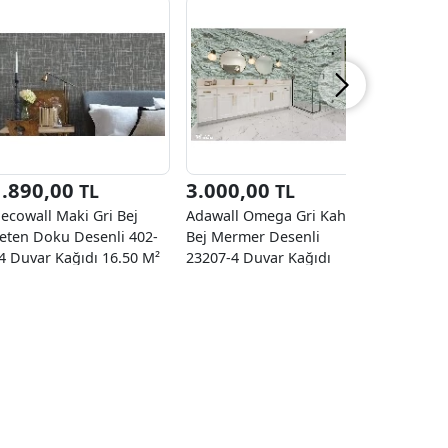
1.890,00
3.000,00
3.000
TL
TL
ecowall Maki Gri Bej
Adawall Omega Gri Kahve
Adawall 
eten Doku Desenli 402-
Bej Mermer Desenli
Kahveren
4 Duvar Kağıdı 16.50 M²
23207-4 Duvar Kağıdı
Desenli 2
16.50 M²
Kağıdı 16