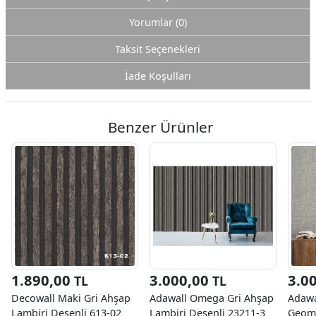
Yorumlar (0)
Taksit Seçenekleri
İade Koşulları
Benzer Ürünler
1.890,00
3.000,00
3.0
TL
TL
Decowall Maki Gri Ahşap
Adawall Omega Gri Ahşap
Adawa
Lambiri Desenli 613-02
Lambiri Desenli 23211-3
Geome