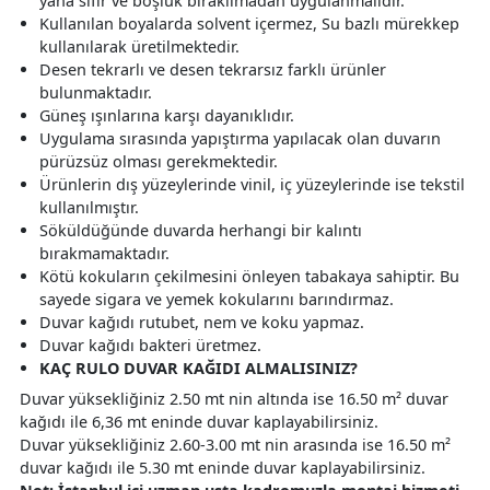
yana sıfır ve boşluk bırakılmadan uygulanmalıdır.
Kullanılan boyalarda solvent içermez, Su bazlı mürekkep
kullanılarak üretilmektedir.
Desen tekrarlı ve desen tekrarsız farklı ürünler
bulunmaktadır.
Güneş ışınlarına karşı dayanıklıdır.
Uygulama sırasında yapıştırma yapılacak olan duvarın
pürüzsüz olması gerekmektedir.
Ürünlerin dış yüzeylerinde vinil, iç yüzeylerinde ise tekstil
kullanılmıştır.
Söküldüğünde duvarda herhangi bir kalıntı
bırakmamaktadır.
Kötü kokuların çekilmesini önleyen tabakaya sahiptir. Bu
sayede sigara ve yemek kokularını barındırmaz.
Duvar kağıdı rutubet, nem ve koku yapmaz.
Duvar kağıdı bakteri üretmez.
KAÇ RULO DUVAR KAĞIDI ALMALISINIZ?
Duvar yüksekliğiniz 2.50 mt nin altında ise 16.50 m² duvar
kağıdı ile 6,36 mt eninde duvar kaplayabilirsiniz.
Duvar yüksekliğiniz 2.60-3.00 mt nin arasında ise 16.50 m²
duvar kağıdı ile 5.30 mt eninde duvar kaplayabilirsiniz.