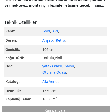
Not: İstanbul içi uzman usta kadromuzla montaj hizmeti
vermekteyiz, montaj için bizimle iletişime geçebilirsiniz.
Teknik Özellikler
Renk:
Gold
,
Gri
,
Desen:
Ahşap
,
Retro
,
Genişlik:
106 cm
Kağıt Türü:
Dokulu,Vinil
Oda:
yatak Odası
,
Salon
,
Oturma Odası
,
Katalog:
A'la Venda
,
Uzunluk:
1550 cm
Kapladığı Alan:
16.50 m²
Kampanyalar