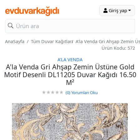
Giriş yap
AnaSayfa
Tüm Duvar Kağıtları
A'la Venda Gri Ahşap Zemin Ü
Ürün Kodu: 572
A'LA VENDA
A'la Venda Gri Ahşap Zemin Üstüne Gold
Motif Desenli DL11205 Duvar Kağıdı 16.50
M²
(0)
Yorumları Oku