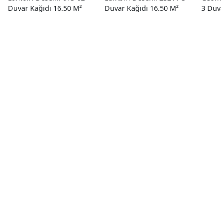
Duvar Kağıdı 16.50 M²
Duvar Kağıdı 16.50 M²
3 Duv