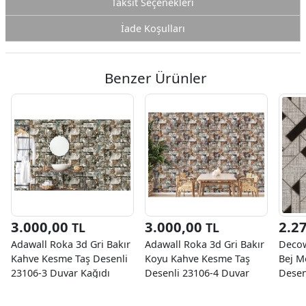
Taksit Seçenekleri
İade Koşulları
Benzer Ürünler
3.000,00
3.000,00
2.2
TL
TL
Adawall Roka 3d Gri Bakır
Adawall Roka 3d Gri Bakır
Decow
Kahve Kesme Taş Desenli
Koyu Kahve Kesme Taş
Bej M
23106-3 Duvar Kağıdı
Desenli 23106-4 Duvar
Desen
16.50 M²
Kağıdı 16.50 M²
Kağıd