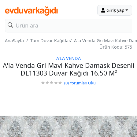
Giriş yap
AnaSayfa
Tüm Duvar Kağıtları
A'la Venda Gri Mavi Kahve Da
Ürün Kodu: 575
A'LA VENDA
A'la Venda Gri Mavi Kahve Damask Desenli
DL11303 Duvar Kağıdı 16.50 M²
(0)
Yorumları Oku