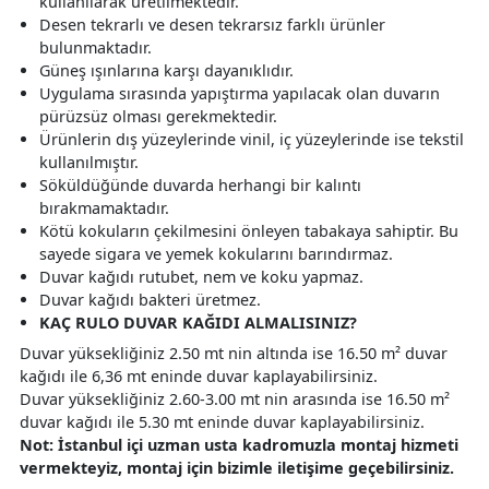
kullanılarak üretilmektedir.
Desen tekrarlı ve desen tekrarsız farklı ürünler
bulunmaktadır.
Güneş ışınlarına karşı dayanıklıdır.
Uygulama sırasında yapıştırma yapılacak olan duvarın
pürüzsüz olması gerekmektedir.
Ürünlerin dış yüzeylerinde vinil, iç yüzeylerinde ise tekstil
kullanılmıştır.
Söküldüğünde duvarda herhangi bir kalıntı
bırakmamaktadır.
Kötü kokuların çekilmesini önleyen tabakaya sahiptir. Bu
sayede sigara ve yemek kokularını barındırmaz.
Duvar kağıdı rutubet, nem ve koku yapmaz.
Duvar kağıdı bakteri üretmez.
KAÇ RULO DUVAR KAĞIDI ALMALISINIZ?
Duvar yüksekliğiniz 2.50 mt nin altında ise 16.50 m² duvar
kağıdı ile 6,36 mt eninde duvar kaplayabilirsiniz.
Duvar yüksekliğiniz 2.60-3.00 mt nin arasında ise 16.50 m²
duvar kağıdı ile 5.30 mt eninde duvar kaplayabilirsiniz.
Not: İstanbul içi uzman usta kadromuzla montaj hizmeti
vermekteyiz, montaj için bizimle iletişime geçebilirsiniz.