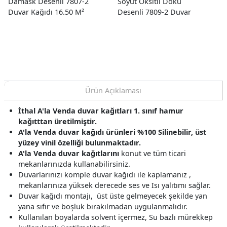
Damask Desenli 7807-2
Soyut Oksitli Doku
Duvar Kağıdı 16.50 M²
Desenli 7809-2 Duvar
Kağıdı 16.50 M²
Ürün Açıklaması
İthal A'la Venda duvar kağıtları 1. sınıf hamur
kağıtttan üretilmiştir.
A'la Venda duvar kağıdı ürünleri %100 Silinebilir, üst
yüzey vinil özelliği bulunmaktadır.
A'la Venda
duvar kağıtlarını
konut ve tüm ticari
mekanlarınızda kullanabilirsiniz.
Duvarlarınızı komple duvar kağıdı ile kaplamanız ,
mekanlarınıza yüksek derecede ses ve Isı yalıtımı sağlar.
Duvar kağıdı montajı, üst üste gelmeyecek şekilde yan
yana sıfır ve boşluk bırakılmadan uygulanmalıdır.
Kullanılan boyalarda solvent içermez, Su bazlı mürekkep