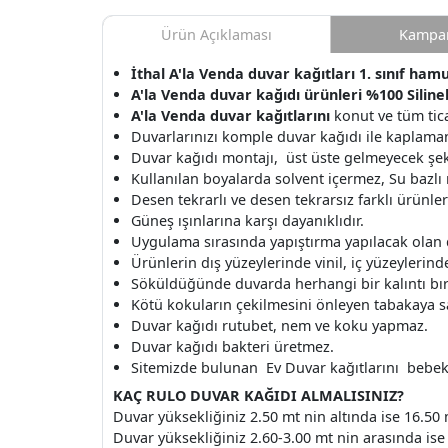
Ürün Açıklaması
Kampan
İthal A'la Venda duvar kağıtları 1. sınıf hamu
A'la Venda duvar kağıdı ürünleri %100 Silinebi
A'la Venda
duvar kağıtlarını
konut ve tüm tica
Duvarlarınızı komple duvar kağıdı ile kaplamanı
Duvar kağıdı montajı, üst üste gelmeyecek şek
Kullanılan boyalarda solvent içermez, Su bazlı
Desen tekrarlı ve desen tekrarsız farklı ürünle
Güneş ışınlarına karşı dayanıklıdır.
Uygulama sırasında yapıştırma yapılacak olan
Ürünlerin dış yüzeylerinde vinil, iç yüzeylerinde 
Söküldüğünde duvarda herhangi bir kalıntı b
Kötü kokuların çekilmesini önleyen tabakaya s
Duvar kağıdı rutubet, nem ve koku yapmaz.
Duvar kağıdı bakteri üretmez.
Sitemizde bulunan Ev Duvar kağıtlarını bebek o
KAÇ RULO DUVAR KAĞIDI ALMALISINIZ?
Duvar yüksekliğiniz 2.50 mt nin altında ise 16.50 
Duvar yüksekliğiniz 2.60-3.00 mt nin arasında ise 