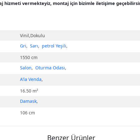
hizmeti vermekteyiz, montaj için bizimle iletişime geçebilirsin
Vinil,Dokulu
Gri
,
Sarı
,
petrol Yeşili
,
1550 cm
Salon
,
Oturma Odası
,
A'la Venda
,
16.50 m²
Damask
,
106 cm
Benzer Ürünler