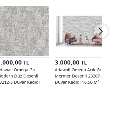
3.000,00
3.000,00
1.890
TL
TL
dawall Omega Gri
Adawall Omega Açık Gri
Decowall 
odern Düz Desenli
Mermer Desenli 23207-2
Keten Dok
3212-3 Duvar Kağıdı
Duvar Kağıdı 16.50 M²
03 Duvar 
6.50 M²