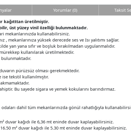
yalar
Yorumlar (0)
Taksit S
r kağıtttan üretilmiştir.
lir, üst yüzey vinil özelliği bulunmaktadır.
ri mekanlarınızda kullanabilirsiniz.
z , mekanlarınıza yüksek derecede ses ve Isı yalıtımı sağlar.
ilde yan yana sıfır ve boşluk bırakılmadan uygulanmalıdır.
 mürekkep kullanılarak üretilmektedir.
r bulunmaktadır.
 duvarın pürüzsüz olması gerekmektedir.
ise tekstil kullanılmıştır.
ırakmamaktadır.
ahiptir. Bu sayede sigara ve yemek kokularını barındırmaz.
daları dahil tüm mekanlarınızda gönül rahatlığıyla kullanabilirsi
m² duvar kağıdı ile 6,36 mt eninde duvar kaplayabilirsiniz.
16.50 m² duvar kağıdı ile 5.30 mt eninde duvar kaplayabilirsiniz.