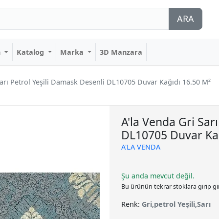
ARA
n
Katalog
Marka
3D Manzara
Sarı Petrol Yeşili Damask Desenli DL10705 Duvar Kağıdı 16.50 M²
A'la Venda Gri Sar
DL10705 Duvar Kağ
A'LA VENDA
Şu anda mevcut değil.
Bu ürünün tekrar stoklara girip g
Renk:
Gri,petrol Yeşili,Sarı