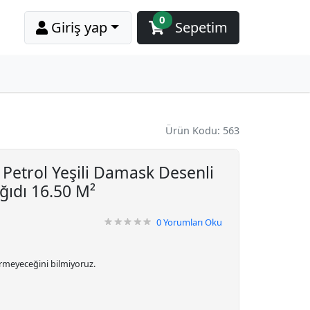
0
Giriş yap
Sepetim
Ürün Kodu: 563
ı Petrol Yeşili Damask Desenli
ıdı 16.50 M²
0
Yorumları Oku
irmeyeceğini bilmiyoruz.