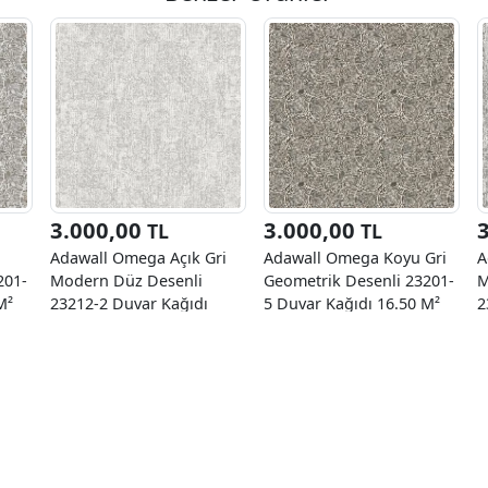
3.000,00
3.000,00
TL
TL
Adawall Omega Açık Gri
Adawall Omega Koyu Gri
A
201-
Modern Düz Desenli
Geometrik Desenli 23201-
M
M²
23212-2 Duvar Kağıdı
5 Duvar Kağıdı 16.50 M²
2
16.50 M²
1