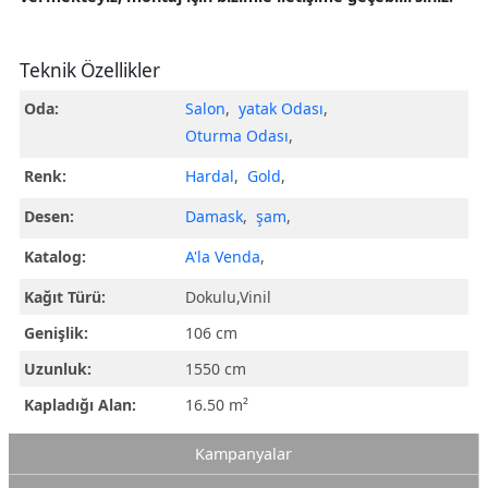
Teknik Özellikler
Oda:
Salon
,
yatak Odası
,
Oturma Odası
,
Renk:
Hardal
,
Gold
,
Desen:
Damask
,
şam
,
Katalog:
A'la Venda
,
Kağıt Türü:
Dokulu,Vinil
Genişlik:
106 cm
Uzunluk:
1550 cm
Kapladığı Alan:
16.50 m²
Kampanyalar