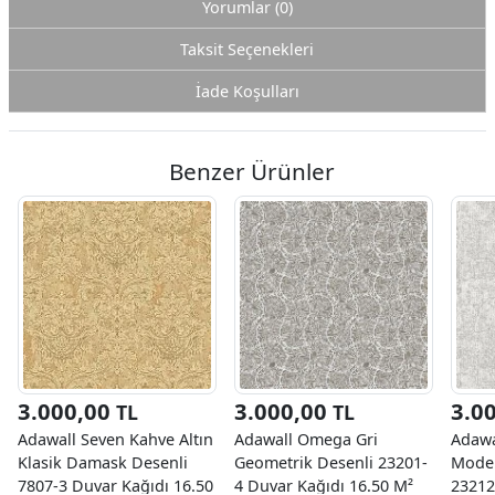
Yorumlar (0)
Taksit Seçenekleri
İade Koşulları
Benzer Ürünler
3.000,00
3.000,00
3.0
TL
TL
Adawall Seven Kahve Altın
Adawall Omega Gri
Adawa
Klasik Damask Desenli
Geometrik Desenli 23201-
Moder
7807-3 Duvar Kağıdı 16.50
4 Duvar Kağıdı 16.50 M²
23212