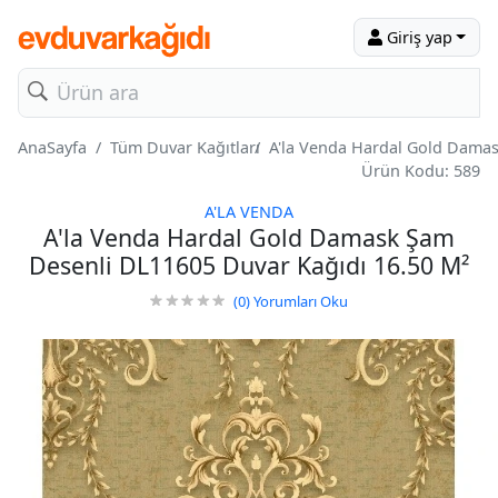
Giriş yap
AnaSayfa
Tüm Duvar Kağıtları
A'la Venda Hardal Gold Damas
Ürün Kodu: 589
A'LA VENDA
A'la Venda Hardal Gold Damask Şam
Desenli DL11605 Duvar Kağıdı 16.50 M²
(0)
Yorumları Oku