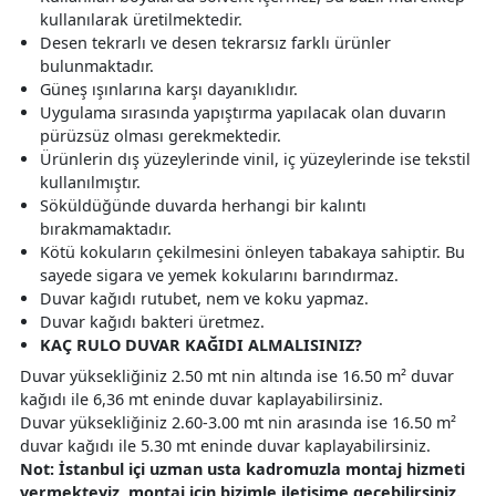
kullanılarak üretilmektedir.
Desen tekrarlı ve desen tekrarsız farklı ürünler
bulunmaktadır.
Güneş ışınlarına karşı dayanıklıdır.
Uygulama sırasında yapıştırma yapılacak olan duvarın
pürüzsüz olması gerekmektedir.
Ürünlerin dış yüzeylerinde vinil, iç yüzeylerinde ise tekstil
kullanılmıştır.
Söküldüğünde duvarda herhangi bir kalıntı
bırakmamaktadır.
Kötü kokuların çekilmesini önleyen tabakaya sahiptir. Bu
sayede sigara ve yemek kokularını barındırmaz.
Duvar kağıdı rutubet, nem ve koku yapmaz.
Duvar kağıdı bakteri üretmez.
KAÇ RULO DUVAR KAĞIDI ALMALISINIZ?
Duvar yüksekliğiniz 2.50 mt nin altında ise 16.50 m² duvar
kağıdı ile 6,36 mt eninde duvar kaplayabilirsiniz.
Duvar yüksekliğiniz 2.60-3.00 mt nin arasında ise 16.50 m²
duvar kağıdı ile 5.30 mt eninde duvar kaplayabilirsiniz.
Not: İstanbul içi uzman usta kadromuzla montaj hizmeti
vermekteyiz, montaj için bizimle iletişime geçebilirsiniz.