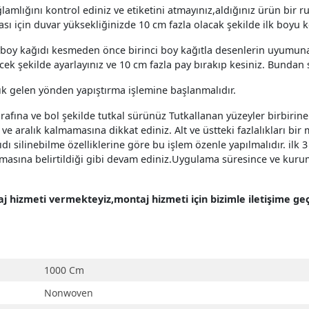
sağlamlığını kontrol ediniz ve etiketini atmayınız,aldığınız ürün bir
ı için duvar yüksekliğinizde 10 cm fazla olacak şekilde ilk boyu k
ci boy kağıdı kesmeden önce birinci boy kağıtla desenlerin uyumuna
ek şekilde ayarlayınız ve 10 cm fazla pay bırakıp kesiniz. Bundan 
ık gelen yönden yapıştırma işlemine başlanmalıdır.
arafına ve bol şekilde tutkal sürünüz Tutkallanan yüzeyler birbirin
aralık kalmamasına dikkat ediniz. Alt ve üstteki fazlalıkları bir m
ğıdı silinebilme özelliklerine göre bu işlem özenle yapılmalıdır. ilk
nmasına belirtildiği gibi devam ediniz.Uygulama süresince ve kuru
 hizmeti vermekteyiz,montaj hizmeti için bizimle iletişime geçe
1000 Cm
Nonwoven