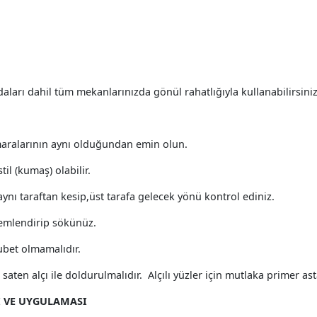
ları dahil tüm mekanlarınızda gönül rahatlığıyla kullanabilirsini
maralarının aynı olduğundan emin olun.
il (kumaş) olabilir.
nı taraftan kesip,üst tarafa gelecek yönü kontrol ediniz.
nemlendirip sökünüz.
bet olmamalıdır.
aten alçı ile doldurulmalıdır. Alçılı yüzler için mutlaka primer ast
 VE UYGULAMASI