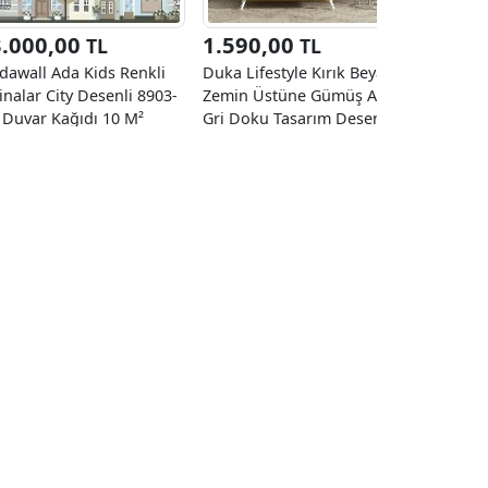
3.000,00
1.590,00
1.590
TL
TL
dawall Ada Kids Renkli
Duka Lifestyle Kırık Beyaz
Duka Life
inalar City Desenli 8903-
Zemin Üstüne Gümüş Açık
Zemin Üs
 Duvar Kağıdı 10 M²
Gri Doku Tasarım Desen
Gümüş Eb
23530-3 Duvar Kağıdı
23840-1 D
10.60 M²
10.60 M²