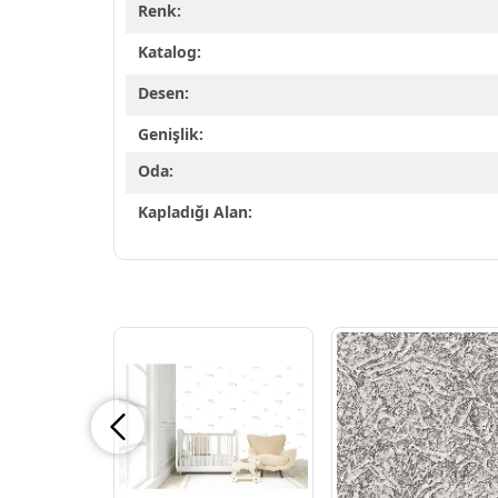
Renk:
Katalog:
Desen:
Genişlik:
Oda:
Kapladığı Alan: