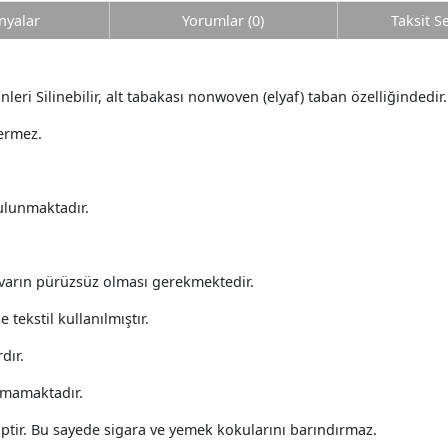
yalar
Yorumlar (0)
Taksit S
leri Silinebilir, alt tabakası nonwoven (elyaf) taban özelliğindedir.
çermez.
bulunmaktadır.
varın pürüzsüz olması gerekmektedir.
 tekstil kullanılmıştır.
dır.
kmamaktadır.
ptir. Bu sayede sigara ve yemek kokularını barındırmaz.