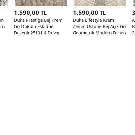
1.590,00
1.590,00
TL
TL
em
Duka Prestige Bej Krem
Duka Lifestyle Krem
A
ern
Gri Dokulu Eskitme
Zemin Üstüne Bej Açık Gri
B
Desenli 25101-4 Duvar
Geometrik Modern Desen
2
Kağıdı 10.60 M²
23940-1 Duvar Kağıdı
10.60 M²