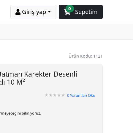
0
Giriş yap
Sepetim
Ürün Kodu: 1121
Batman Karekter Desenli
dı 10 M²
0
Yorumları Oku
irmeyeceğini bilmiyoruz.