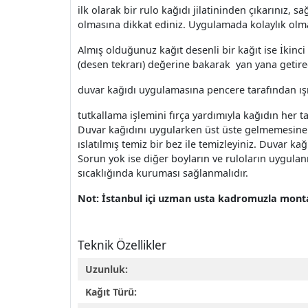
ilk olarak bir rulo kağıdı jilatininden çıkarınız, 
olmasına dikkat ediniz. Uygulamada kolaylık olmas
Almış olduğunuz kağıt desenli bir kağıt ise İkin
(desen tekrarı) değerine bakarak yan yana getirec
duvar kağıdı uygulamasına pencere tarafından ış
tutkallama işlemini fırça yardımıyla kağıdın her t
Duvar kağıdını uygularken üst üste gelmemesine ve 
ıslatılmış temiz bir bez ile temizleyiniz. Duvar ka
Sorun yok ise diğer boyların ve ruloların uygula
sıcaklığında kuruması sağlanmalıdır.
Not: İstanbul içi uzman usta kadromuzla montaj
Teknik Özellikler
Uzunluk:
Kağıt Türü: