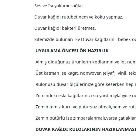
Ses ve Isı yalıtımı sağlar.
Duvar kağıdı rutubet,nem ve koku yapmaz.
Duvar kağıdı bakteri üretmez.
Sitemizde bulunan Ev Duvar kağıtlarını bebek oda
UYGULAMA ÖNCESI ÖN HAZIRLIK
Almış olduğunuz ürünlerin kodlarının ve lot nu
Üst katman ise kağıt, nonwoven (elyaf), vinil, tekst
Rulonuzu duvar ölçülerinize göre keserken hep ay
Zemindeki eski kağıtlarınızı su yardımıyla iyice 
Zemin temiz kuru ve pütürsüz olmalı,nem ve rutu
Zemin pütürlü ise zımparalanmalı,varsa çatlaklar s
DUVAR KAĞIDI RULOLARININ HAZIRLANMASI