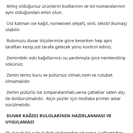
Almış olduğunuz ürünlerin kodlarının ve lot numaralarının
aynı olduğundan emin olun.
Üst katman ise kağıt, nonwoven (elyaf), vinil, tekstil (kumaş)
olabilir.
Rulonuzu duvar ölçülerinize göre keserken hep aynı
taraftan kesip,üst tarafa gelecek yönü kontrol ediniz.
Zemindeki eski kağıtlarınızı su yardımıyla iyice nemlendirip
sökünüz.
Zemin temiz kuru ve pütürsüz olmalı,nem ve rutubet
olmamalıdır.
Zemin pütürlü ise zımparalanmalı,varsa çatlaklar saten alçı
ile doldurulmalıdır. Alçılı yüzler için mutlaka primer astar
sürülmelidir.
DUVAR KAĞIDI RULOLARININ HAZIRLANMASI VE
UYGULAMASI
ilk olarak bir rulo kağıdı jilatininden çıkarınız, sağlamlığını