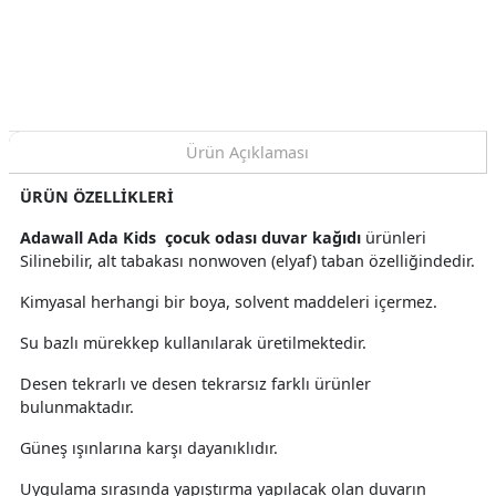
Kağıdı 5 M²
5 M²
5 M²
Ürün Açıklaması
ÜRÜN ÖZELLİKLERİ
Adawall Ada Kids çocuk odası duvar kağıdı
ürünleri
Silinebilir, alt tabakası nonwoven (elyaf) taban özelliğindedir.
Kimyasal herhangi bir boya, solvent maddeleri içermez.
Su bazlı mürekkep kullanılarak üretilmektedir.
Desen tekrarlı ve desen tekrarsız farklı ürünler
bulunmaktadır.
Güneş ışınlarına karşı dayanıklıdır.
Uygulama sırasında yapıştırma yapılacak olan duvarın