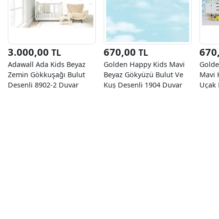
3.000,00
670,00
670
TL
TL
Adawall Ada Kids Beyaz
Golden Happy Kids Mavi
Golde
Zemin Gökkuşağı Bulut
Beyaz Gökyüzü Bulut Ve
Mavi 
Desenli 8902-2 Duvar
Kuş Desenli 1904 Duvar
Uçak 
Kağıdı 10 M²
Kağıdı 5 M²
1851 