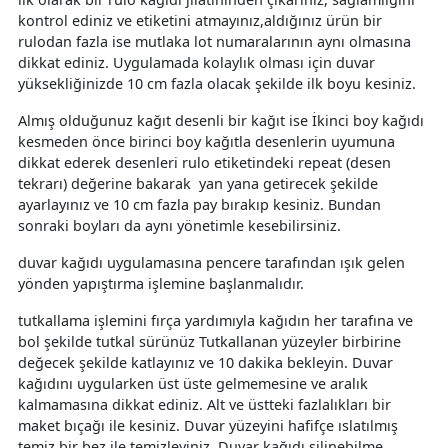
kontrol ediniz ve etiketini atmayınız,aldığınız ürün bir
rulodan fazla ise mutlaka lot numaralarının aynı olmasına
dikkat ediniz. Uygulamada kolaylık olması için duvar
yüksekliğinizde 10 cm fazla olacak şekilde ilk boyu kesiniz.
Almış olduğunuz kağıt desenli bir kağıt ise İkinci boy kağıdı
kesmeden önce birinci boy kağıtla desenlerin uyumuna
dikkat ederek desenleri rulo etiketindeki repeat (desen
tekrarı) değerine bakarak yan yana getirecek şekilde
ayarlayınız ve 10 cm fazla pay bırakıp kesiniz. Bundan
sonraki boyları da aynı yönetimle kesebilirsiniz.
duvar kağıdı uygulamasına pencere tarafından ışık gelen
yönden yapıştırma işlemine başlanmalıdır.
tutkallama işlemini fırça yardımıyla kağıdın her tarafına ve
bol şekilde tutkal sürünüz Tutkallanan yüzeyler birbirine
değecek şekilde katlayınız ve 10 dakika bekleyin. Duvar
kağıdını uygularken üst üste gelmemesine ve aralık
kalmamasına dikkat ediniz. Alt ve üstteki fazlalıkları bir
maket bıçağı ile kesiniz. Duvar yüzeyini hafifçe ıslatılmış
temiz bir bez ile temizleyiniz. Duvar kağıdı silinebilme