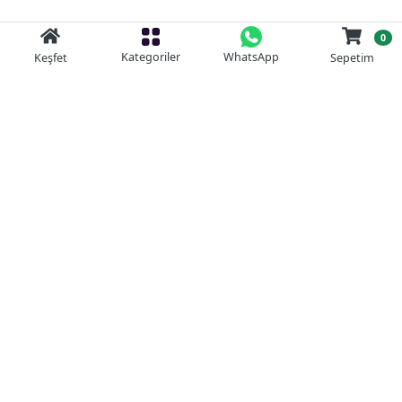
0
Kategoriler
WhatsApp
Keşfet
Sepetim
Güvenli Alışveriş
Kolay iade
Mobil Cebinizde
Uygun Fiyat Garantisi