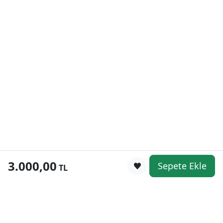
3.000,00
Sepete Ekle
0
TL
Kategoriler
WhatsApp
Keşfet
Sepetim