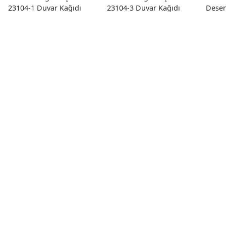
23104-1 Duvar Kağıdı
23104-3 Duvar Kağıdı
Desen
16.50 M²
16.50 M²
Kağıd