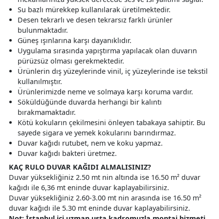
Su bazlı mürekkep kullanılarak üretilmektedir.
Desen tekrarlı ve desen tekrarsız farklı ürünler
bulunmaktadır.
Güneş ışınlarına karşı dayanıklıdır.
Uygulama sırasında yapıştırma yapılacak olan duvarın
pürüzsüz olması gerekmektedir.
Ürünlerin dış yüzeylerinde vinil, iç yüzeylerinde ise tekstil
kullanılmıştır.
Ürünlerimizde neme ve solmaya karşı koruma vardır.
Söküldüğünde duvarda herhangi bir kalıntı
bırakmamaktadır.
Kötü kokuların çekilmesini önleyen tabakaya sahiptir. Bu
sayede sigara ve yemek kokularını barındırmaz.
Duvar kağıdı rutubet, nem ve koku yapmaz.
Duvar kağıdı bakteri üretmez.
KAÇ RULO DUVAR KAĞIDI ALMALISINIZ?
Duvar yüksekliğiniz 2.50 mt nin altında ise 16.50 m² duvar
kağıdı ile 6,36 mt eninde duvar kaplayabilirsiniz.
Duvar yüksekliğiniz 2.60-3.00 mt nin arasında ise 16.50 m²
duvar kağıdı ile 5.30 mt eninde duvar kaplayabilirsiniz.
Not: İstanbul içi uzman usta kadromuzla montaj hizmeti