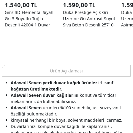
1.540,00
1.590,00
1.5
TL
TL
Gmz 3D Elemental Siyah
Duka Prestige Açık Gri
Duka 
Gri 3 Boyutlu Tuğla
Üzerine Gri Antrasit Soyut
Üzeri
Desenli 42004-1 Duvar
Sıva Beton Desenli 25710-
Asime
Kağıdı 16.50 M²
2 Duvar Kağıdı 10.60 M²
25122
10.60
Ürün Açıklaması
Adawall Seven yerli duvar kağıdı ürünleri 1. sınıf
kağıttan üretilmektedir.
Adawall Seven duvar kağıtlarını
konut ve tüm ticari
mekanlarınızda kullanabilirsiniz.
Adawall Seven
ürünleri %100 silinebilir, üst yüzey vinil
özelliği bulunmaktadır.
kimyasal herhangi bir boya, solvent maddeleri içermez.
Duvarlarınızı komple duvar kağıdı ile kaplamanız ,
mekanlarınıza yüksek derecede ses ve Isı yalıtımı sağlar.