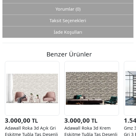
Yorumlar (0)
Taksit Seçenekleri
İade Koşulları
Benzer Ürünler
3.000,00
3.000,00
1.5
TL
TL
Adawall Roka 3d Açık Gri
Adawall Roka 3d Krem
Gmz 3
Eskitme Tuğla Taş Desenli
Eskitme Tuğla Taş Desenli
Gri 3