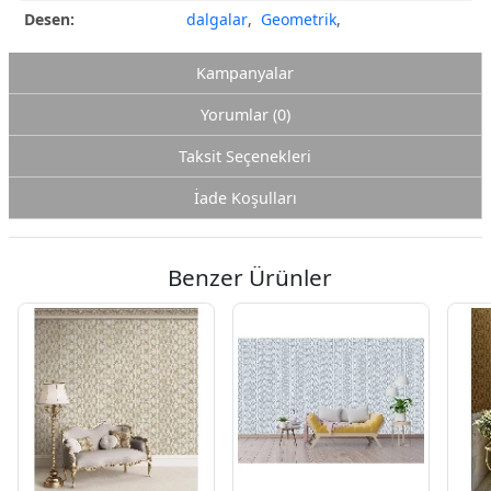
Desen:
dalgalar
,
Geometrik
,
Kampanyalar
Yorumlar (0)
Taksit Seçenekleri
İade Koşulları
Benzer Ürünler