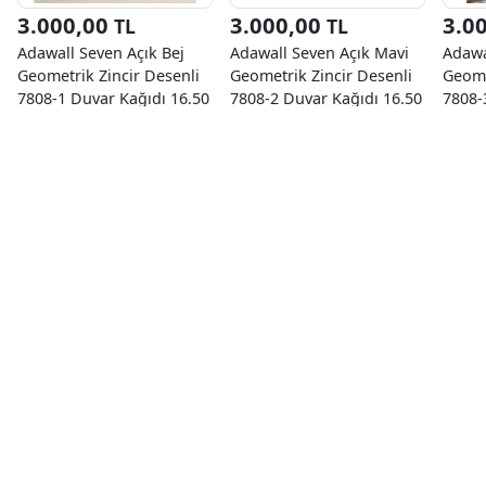
3.000,00
3.000,00
3.0
TL
TL
Adawall Seven Açık Bej
Adawall Seven Açık Mavi
Adawa
Geometrik Zincir Desenli
Geometrik Zincir Desenli
Geome
7808-1 Duvar Kağıdı 16.50
7808-2 Duvar Kağıdı 16.50
7808-
M²
M²
M²