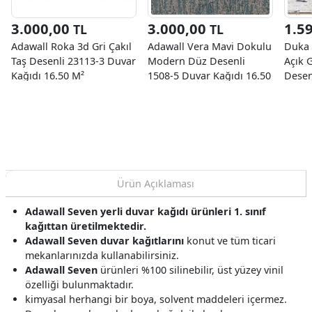
3.000,00
3.000,00
1.5
TL
TL
Adawall Roka 3d Gri Çakıl
Adawall Vera Mavi Dokulu
Duka 
Taş Desenli 23113-3 Duvar
Modern Düz Desenli
Açık 
Kağıdı 16.50 M²
1508-5 Duvar Kağıdı 16.50
Desen
M²
Kağıd
Ürün Açıklaması
Adawall Seven yerli duvar kağıdı ürünleri 1. sınıf
kağıttan üretilmektedir.
Adawall Seven duvar kağıtlarını
konut ve tüm ticari
mekanlarınızda kullanabilirsiniz.
Adawall Seven
ürünleri %100 silinebilir, üst yüzey vinil
özelliği bulunmaktadır.
kimyasal herhangi bir boya, solvent maddeleri içermez.