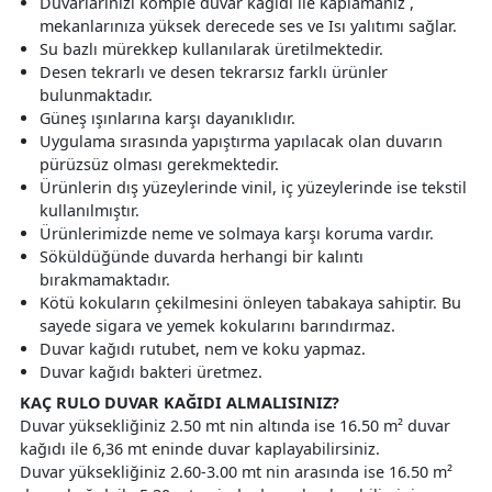
Duvarlarınızı komple duvar kağıdı ile kaplamanız ,
mekanlarınıza yüksek derecede ses ve Isı yalıtımı sağlar.
Su bazlı mürekkep kullanılarak üretilmektedir.
Desen tekrarlı ve desen tekrarsız farklı ürünler
bulunmaktadır.
Güneş ışınlarına karşı dayanıklıdır.
Uygulama sırasında yapıştırma yapılacak olan duvarın
pürüzsüz olması gerekmektedir.
Ürünlerin dış yüzeylerinde vinil, iç yüzeylerinde ise tekstil
kullanılmıştır.
Ürünlerimizde neme ve solmaya karşı koruma vardır.
Söküldüğünde duvarda herhangi bir kalıntı
bırakmamaktadır.
Kötü kokuların çekilmesini önleyen tabakaya sahiptir. Bu
sayede sigara ve yemek kokularını barındırmaz.
Duvar kağıdı rutubet, nem ve koku yapmaz.
Duvar kağıdı bakteri üretmez.
KAÇ RULO DUVAR KAĞIDI ALMALISINIZ?
Duvar yüksekliğiniz 2.50 mt nin altında ise 16.50 m² duvar
kağıdı ile 6,36 mt eninde duvar kaplayabilirsiniz.
Duvar yüksekliğiniz 2.60-3.00 mt nin arasında ise 16.50 m²