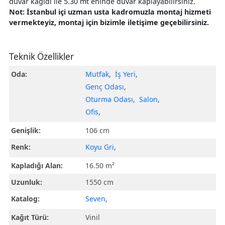
duvar kağıdı ile 5.30 mt eninde duvar kaplayabilirsiniz.
Not: İstanbul içi uzman usta kadromuzla montaj hizmeti
vermekteyiz, montaj için bizimle iletişime geçebilirsiniz.
Teknik Özellikler
Oda:
Mutfak
,
İş Yeri
,
Genç Odası
,
Oturma Odası
,
Salon
,
Ofis
,
Genişlik:
106 cm
Renk:
Koyu Gri
,
Kapladığı Alan:
16.50 m²
Uzunluk:
1550 cm
Katalog:
Seven
,
Kağıt Türü:
Vinil