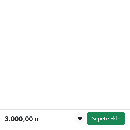
3.000,00
Sepete Ekle
0
TL
Kategoriler
WhatsApp
Keşfet
Sepetim