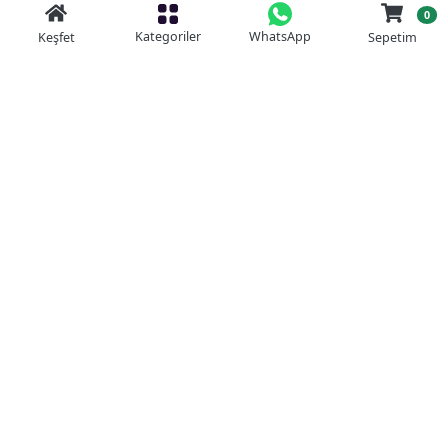
0
Kategoriler
WhatsApp
Keşfet
Sepetim
Güvenli Alışveriş
Kolay iade
Mobil Cebinizde
Uygun Fiyat Garantisi