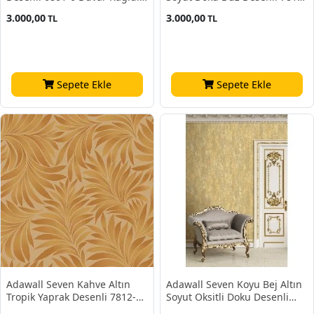
10.60 M²
3 Duvar Kağıdı 16.50 M²
3.000,00
3.000,00
TL
TL
Sepete Ekle
Sepete Ekle
Adawall Seven Kahve Altın
Adawall Seven Koyu Bej Altın
Tropik Yaprak Desenli 7812-5
Soyut Oksitli Doku Desenli
Duvar Kağıdı 16.50 M²
7809-3 Duvar Kağıdı 16.50 M²