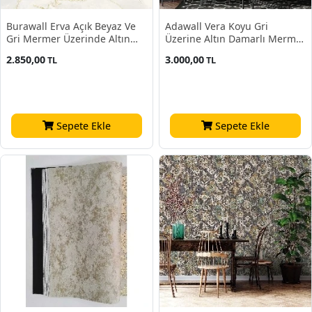
Burawall Erva Açık Beyaz Ve
Adawall Vera Koyu Gri
Gri Mermer Üzerinde Altın
Üzerine Altın Damarlı Mermer
Damar Desenli GT-10308
Desenli 1503-5 Duvar Kağıdı
2.850,00
3.000,00
TL
TL
Duvar Kağıdı 16.50 M²
16.50 M²
Sepete Ekle
Sepete Ekle