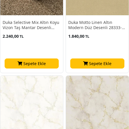
Duka Selective Mix Altın Koyu
Duka Motto Linen Altın
Vizon Taş Mantar Desenli
Modern Düz Desenli 28333-13
32550-3 Duvar Kağıdı 10.60
Duvar Kağıdı 10.60 M²
2.240,00
1.840,00
TL
TL
M²
Sepete Ekle
Sepete Ekle