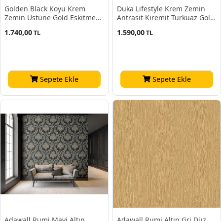
Golden Black Koyu Krem
Duka Lifestyle Krem Zemin
Zemin Üstüne Gold Eskitme
Antrasit Kiremit Turkuaz Gold
Sıva Desenli 41254 Duvar
Modern Geometrik Desen
1.740,00
1.590,00
TL
TL
Kağıdı 16.10 M²
23050-4 Duvar Kağıdı 10.60
M²
Sepete Ekle
Sepete Ekle
Adawall Rumi Mavi Altın
Adawall Rumi Altın Gri Düz