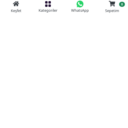
0
Kategoriler
WhatsApp
Keşfet
Sepetim
Güvenli Alışveriş
Kolay iade
Mobil Cebinizde
Uygun Fiyat Garantisi