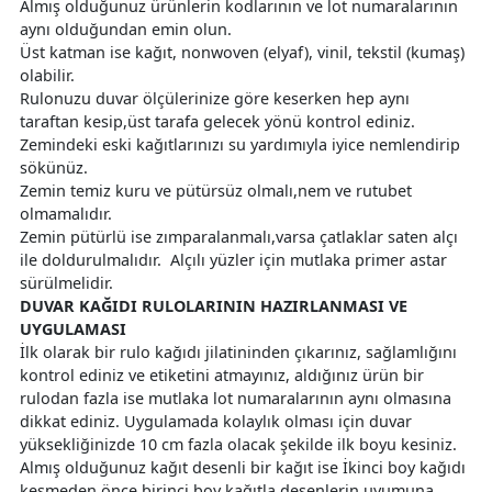
Almış olduğunuz ürünlerin kodlarının ve lot numaralarının
aynı olduğundan emin olun.
Üst katman ise kağıt, nonwoven (elyaf), vinil, tekstil (kumaş)
olabilir.
Rulonuzu duvar ölçülerinize göre keserken hep aynı
taraftan kesip,üst tarafa gelecek yönü kontrol ediniz.
Zemindeki eski kağıtlarınızı su yardımıyla iyice nemlendirip
sökünüz.
Zemin temiz kuru ve pütürsüz olmalı,nem ve rutubet
olmamalıdır.
Zemin pütürlü ise zımparalanmalı,varsa çatlaklar saten alçı
ile doldurulmalıdır. Alçılı yüzler için mutlaka primer astar
sürülmelidir.
DUVAR KAĞIDI RULOLARININ HAZIRLANMASI VE
UYGULAMASI
İlk olarak bir rulo kağıdı jilatininden çıkarınız, sağlamlığını
kontrol ediniz ve etiketini atmayınız, aldığınız ürün bir
rulodan fazla ise mutlaka lot numaralarının aynı olmasına
dikkat ediniz. Uygulamada kolaylık olması için duvar
yüksekliğinizde 10 cm fazla olacak şekilde ilk boyu kesiniz.
Almış olduğunuz kağıt desenli bir kağıt ise İkinci boy kağıdı
kesmeden önce birinci boy kağıtla desenlerin uyumuna