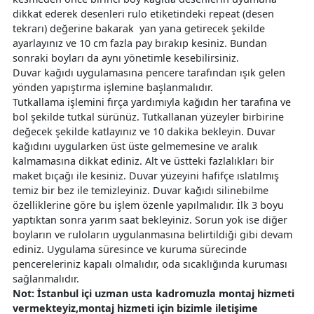
dikkat ederek desenleri rulo etiketindeki repeat (desen
tekrarı) değerine bakarak yan yana getirecek şekilde
ayarlayınız ve 10 cm fazla pay bırakıp kesiniz. Bundan
sonraki boyları da aynı yönetimle kesebilirsiniz.
Duvar kağıdı uygulamasına pencere tarafından ışık gelen
yönden yapıştırma işlemine başlanmalıdır.
Tutkallama işlemini fırça yardımıyla kağıdın her tarafına ve
bol şekilde tutkal sürünüz. Tutkallanan yüzeyler birbirine
değecek şekilde katlayınız ve 10 dakika bekleyin. Duvar
kağıdını uygularken üst üste gelmemesine ve aralık
kalmamasına dikkat ediniz. Alt ve üstteki fazlalıkları bir
maket bıçağı ile kesiniz. Duvar yüzeyini hafifçe ıslatılmış
temiz bir bez ile temizleyiniz. Duvar kağıdı silinebilme
özelliklerine göre bu işlem özenle yapılmalıdır. İlk 3 boyu
yaptıktan sonra yarım saat bekleyiniz. Sorun yok ise diğer
boyların ve ruloların uygulanmasına belirtildiği gibi devam
ediniz. Uygulama süresince ve kuruma sürecinde
pencereleriniz kapalı olmalıdır, oda sıcaklığında kuruması
sağlanmalıdır.
Not: İstanbul içi uzman usta kadromuzla montaj hizmeti
vermekteyiz,montaj hizmeti için bizimle iletişime