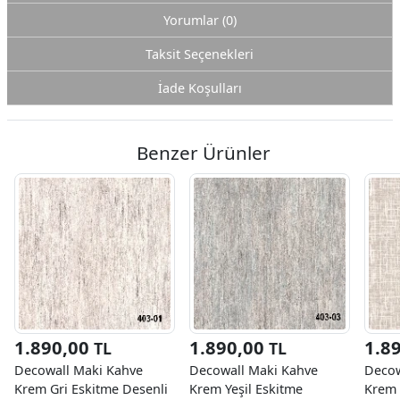
Yorumlar (0)
Taksit Seçenekleri
İade Koşulları
Benzer Ürünler
1.890,00
1.890,00
1.8
TL
TL
Decowall Maki Kahve
Decowall Maki Kahve
Decow
Krem Gri Eskitme Desenli
Krem Yeşil Eskitme
Krem 