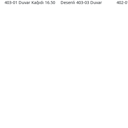
403-01 Duvar Kağıdı 16.50
Desenli 403-03 Duvar
402-0
M²
Kağıdı 16.50 M²
M²