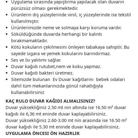
Uygulama sırasında yapıştırma yapılacak olan duvarın
pürüzsüz olması gerekmektedir.
Ürünlerin dış yüzeylerinde vinil, iç yüzeylerinde ise tekstil
kullanılmıştır.
Ürünlerimizde neme ve solmaya karşı koruma vardır.
Söküldüğünde duvarda herhangi bir kalıntı
bırakmamaktadır.
Kötü kokuların çekilmesini önleyen tabakaya sahiptir. Bu
sayede sigara ve yemek kokularını barındırmaz.
Ses ve Isı yalıtımı sağlar.
Duvar kağıdı rutubet,nem ve koku yapmaz.
Duvar kağıdı bakteri üretmez.
Sitemizde bulunan Ev Duvar kağıtlarını bebek odaları
dahil tüm mekanlarınızda gönül rahatlığıyla
kullanabilirsiniz
KAÇ RULO DUVAR KAĞIDI ALMALISINIZ?
Duvar yüksekliğiniz 2.50 mt nin altında ise 16.50 m² duvar
kağıdı ile 6,36 mt eninde duvar kaplayabilirsiniz.
Duvar yüksekliğiniz 2.60-3.00 mt nin arasında ise 16.50 m²
duvar kağıdı ile 5.30 mt eninde duvar kaplayabilirsiniz.
UYGULAMA ÖNCESI ÖN HAZIRLIK