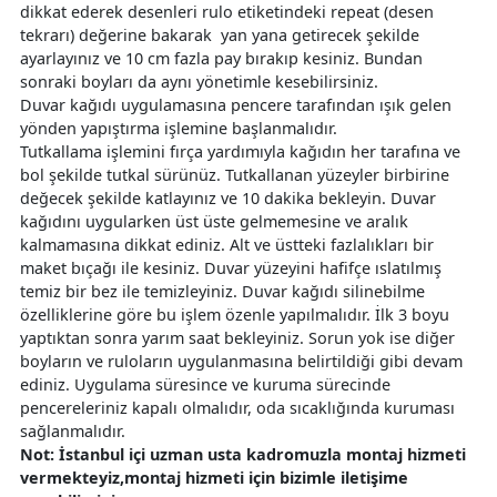
dikkat ederek desenleri rulo etiketindeki repeat (desen
tekrarı) değerine bakarak yan yana getirecek şekilde
ayarlayınız ve 10 cm fazla pay bırakıp kesiniz. Bundan
sonraki boyları da aynı yönetimle kesebilirsiniz.
Duvar kağıdı uygulamasına pencere tarafından ışık gelen
yönden yapıştırma işlemine başlanmalıdır.
Tutkallama işlemini fırça yardımıyla kağıdın her tarafına ve
bol şekilde tutkal sürünüz. Tutkallanan yüzeyler birbirine
değecek şekilde katlayınız ve 10 dakika bekleyin. Duvar
kağıdını uygularken üst üste gelmemesine ve aralık
kalmamasına dikkat ediniz. Alt ve üstteki fazlalıkları bir
maket bıçağı ile kesiniz. Duvar yüzeyini hafifçe ıslatılmış
temiz bir bez ile temizleyiniz. Duvar kağıdı silinebilme
özelliklerine göre bu işlem özenle yapılmalıdır. İlk 3 boyu
yaptıktan sonra yarım saat bekleyiniz. Sorun yok ise diğer
boyların ve ruloların uygulanmasına belirtildiği gibi devam
ediniz. Uygulama süresince ve kuruma sürecinde
pencereleriniz kapalı olmalıdır, oda sıcaklığında kuruması
sağlanmalıdır.
Not: İstanbul içi uzman usta kadromuzla montaj hizmeti
vermekteyiz,montaj hizmeti için bizimle iletişime