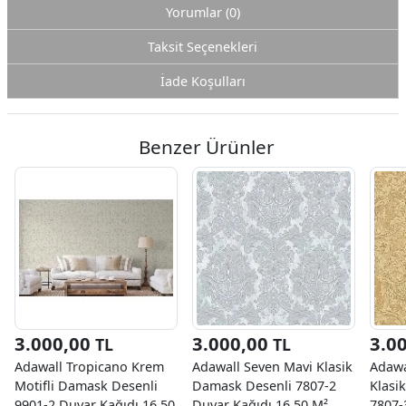
Yorumlar (0)
Taksit Seçenekleri
İade Koşulları
Benzer Ürünler
3.000,00
3.000,00
3.0
TL
TL
Adawall Tropicano Krem
Adawall Seven Mavi Klasik
Adawa
Motifli Damask Desenli
Damask Desenli 7807-2
Klasi
9901-2 Duvar Kağıdı 16.50
Duvar Kağıdı 16.50 M²
7807-