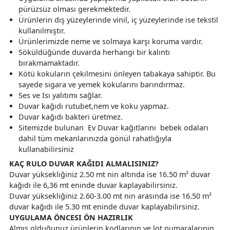
pürüzsüz olması gerekmektedir.
Ürünlerin dış yüzeylerinde vinil, iç yüzeylerinde ise tekstil
kullanılmıştır.
Ürünlerimizde neme ve solmaya karşı koruma vardır.
Söküldüğünde duvarda herhangi bir kalıntı
bırakmamaktadır.
Kötü kokuların çekilmesini önleyen tabakaya sahiptir. Bu
sayede sigara ve yemek kokularını barındırmaz.
Ses ve Isı yalıtımı sağlar.
Duvar kağıdı rutubet,nem ve koku yapmaz.
Duvar kağıdı bakteri üretmez.
Sitemizde bulunan Ev Duvar kağıtlarını bebek odaları
dahil tüm mekanlarınızda gönül rahatlığıyla
kullanabilirsiniz
KAÇ RULO DUVAR KAĞIDI ALMALISINIZ?
Duvar yüksekliğiniz 2.50 mt nin altında ise 16.50 m² duvar
kağıdı ile 6,36 mt eninde duvar kaplayabilirsiniz.
Duvar yüksekliğiniz 2.60-3.00 mt nin arasında ise 16.50 m²
duvar kağıdı ile 5.30 mt eninde duvar kaplayabilirsiniz.
UYGULAMA ÖNCESI ÖN HAZIRLIK
Almış olduğunuz ürünlerin kodlarının ve lot numaralarının