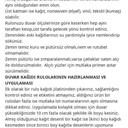
aynı olduğundan emin olun.
Üst katman ise kağıt, nonwoven (elyaf), vinil, tekstil (kumaş)
olabilir.
Rulonuzu duvar ölçülerinize göre keserken hep aynı
taraftan kesip,üst tarafa gelecek yönü kontrol ediniz.
Zemindeki eski kağıtlarınızı su yardımıyla iyice nemlendirip
sökünüz.
Zemin temiz kuru ve pütürsüz olmalı,nem ve rutubet
olmamalıdır.
Zemin pütürlü ise zımparalanmalı,varsa çatlaklar saten alçı
ile doldurulmalıdır. Alçılı yüzler için mutlaka primer astar
sürülmelidir.
DUVAR KAĞIDI RULOLARININ HAZIRLANMASI VE
UYGULAMASI
İlk olarak bir rulo kağıdı jilatininden çıkarınız, sağlamlığını
kontrol ediniz ve etiketini atmayınız, aldığınız ürün bir
rulodan fazla ise mutlaka lot numaralarının aynı olmasına
dikkat ediniz. Uygulamada kolaylık olması için duvar
yüksekliğinizde 10 cm fazla olacak şekilde ilk boyu kesiniz.
Almış olduğunuz kağıt desenli bir kağıt ise İkinci boy kağıdı
kesmeden önce birinci boy kağıtla desenlerin uyumuna