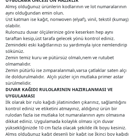
UYGULAMA ÖNCESI ÖN HAZIRLIK
Almış olduğunuz ürünlerin kodlarının ve lot numaralarının
aynı olduğundan emin olun.
Üst katman ise kağıt, nonwoven (elyaf), vinil, tekstil (kumaş)
olabilir.
Rulonuzu duvar ölçülerinize göre keserken hep aynı
taraftan kesip,üst tarafa gelecek yönü kontrol ediniz.
Zemindeki eski kağıtlarınızı su yardımıyla iyice nemlendirip
sökünüz.
Zemin temiz kuru ve pütürsüz olmalı,nem ve rutubet
olmamalıdır.
Zemin pütürlü ise zımparalanmalı,varsa çatlaklar saten alçı
ile doldurulmalıdır. Alçılı yüzler için mutlaka primer astar
sürülmelidir.
DUVAR KAĞIDI RULOLARININ HAZIRLANMASI VE
UYGULAMASI
İlk olarak bir rulo kağıdı jilatininden çıkarınız, sağlamlığını
kontrol ediniz ve etiketini atmayınız, aldığınız ürün bir
rulodan fazla ise mutlaka lot numaralarının aynı olmasına
dikkat ediniz. Uygulamada kolaylık olması için duvar
yüksekliğinizde 10 cm fazla olacak şekilde ilk boyu kesiniz.
Almış olduğunuz kağıt desenli bir kağıt ise İkinci boy kağıdı