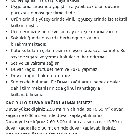
Güneş ışınlarına karşı dayanıklıdır.
Uygulama sırasında yapıştırma yapılacak olan duvarın
pürüzsüz olması gerekmektedir.
Ürünlerin dış yüzeylerinde vinil, iç yüzeylerinde ise tekstil
kullanılmıştır.
Ürünlerimizde neme ve solmaya karşı koruma vardır.
Söküldüğünde duvarda herhangi bir kalıntı
bırakmamaktadır.
Kötü kokuların çekilmesini önleyen tabakaya sahiptir. Bu
sayede sigara ve yemek kokularını barındırmaz.
Ses ve Isı yalıtımı sağlar.
Duvar kağıdı rutubet,nem ve koku yapmaz.
Duvar kağıdı bakteri üretmez.
Sitemizde bulunan Ev Duvar kağıtlarını bebek odaları
dahil tüm mekanlarınızda gönül rahatlığıyla
kullanabilirsiniz
KAÇ RULO DUVAR KAĞIDI ALMALISINIZ?
Duvar yüksekliğiniz 2.50 mt nin altında ise 16.50 m² duvar
kağıdı ile 6,36 mt eninde duvar kaplayabilirsiniz.
Duvar yüksekliğiniz 2.60-3.00 mt nin arasında ise 16.50 m²
duvar kağıdı ile 5.30 mt eninde duvar kaplayabilirsiniz.