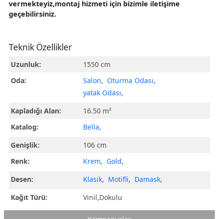
vermekteyiz,montaj hizmeti için bizimle iletişime
geçebilirsiniz.
Teknik Özellikler
Uzunluk:
1550 cm
Oda:
Salon
,
Oturma Odası
,
yatak Odası
,
Kapladığı Alan:
16.50 m²
Katalog:
Bella
,
Genişlik:
106 cm
Renk:
Krem
,
Gold
,
Desen:
Klasik
,
Motifli
,
Damask
,
Kağıt Türü:
Vinil,Dokulu