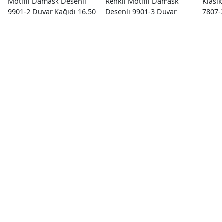
Motifli Damask Desenli
Renkli Motifli Damask
Klasi
9901-2 Duvar Kağıdı 16.50
Desenli 9901-3 Duvar
7807-
M²
Kağıdı 16.50 M²
M²