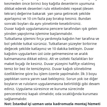
kesmeden önce birinci boy kağıtla desenlerin uyumuna
dikkat ederek desenleri rulo etiketindeki repeat (desen
tekrarı) değerine bakarak yan yana getirecek şekilde
ayarlayınız ve 10 cm fazla pay bırakıp kesiniz. Bundan
sonraki boyları da aynı yönetimle kesebilirsiniz.
Duvar kağıdı uygulamasına pencere tarafından ışık gelen
yönden yapıştırma işlemine başlanmalıdır.
Tutkallama işlemini fırça yardımıyla kağıdın her tarafına ve
bol şekilde tutkal sürünüz. Tutkallanan yüzeyler birbirine
değecek şekilde katlayınız ve 10 dakika bekleyin. Duvar
kağıdını uygularken üst üste gelmemesine ve aralık
kalmamasına dikkat ediniz. Alt ve üstteki fazlalıkları bir
maket bıçağı ile kesiniz. Duvar yüzeyini hafifçe ıslatılmış
temiz bir bez ile temizleyiniz. Duvar kağıdı silinebilme
özelliklerine göre bu işlem özenle yapılmalıdır. İlk 3 boyu
yaptıktan sonra yarım saat bekleyiniz. Sorun yok ise diğer
boyların ve ruloların uygulanmasına belirtildiği gibi devam
ediniz. Uygulama süresince ve kuruma sürecinde
pencereleriniz kapalı olmalıdır, oda sıcaklığında kuruması
sağlanmalıdır.
Not: İstanbul içi uzman usta kadromuzla montaj hizmeti