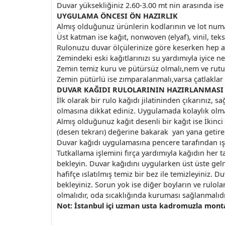
Duvar yüksekliğiniz 2.60-3.00 mt nin arasında ise 
UYGULAMA ÖNCESI ÖN HAZIRLIK
Almış olduğunuz ürünlerin kodlarının ve lot num
Üst katman ise kağıt, nonwoven (elyaf), vinil, tekst
Rulonuzu duvar ölçülerinize göre keserken hep ay
Zemindeki eski kağıtlarınızı su yardımıyla iyice 
Zemin temiz kuru ve pütürsüz olmalı,nem ve rutu
Zemin pütürlü ise zımparalanmalı,varsa çatlaklar s
DUVAR KAĞIDI RULOLARININ HAZIRLANMASI
İlk olarak bir rulo kağıdı jilatininden çıkarınız, 
olmasına dikkat ediniz. Uygulamada kolaylık olmas
Almış olduğunuz kağıt desenli bir kağıt ise İkin
(desen tekrarı) değerine bakarak yan yana getirec
Duvar kağıdı uygulamasına pencere tarafından ış
Tutkallama işlemini fırça yardımıyla kağıdın her t
bekleyin. Duvar kağıdını uygularken üst üste gelme
hafifçe ıslatılmış temiz bir bez ile temizleyiniz. 
bekleyiniz. Sorun yok ise diğer boyların ve rulo
olmalıdır, oda sıcaklığında kuruması sağlanmalıdı
Not: İstanbul içi uzman usta kadromuzla montaj