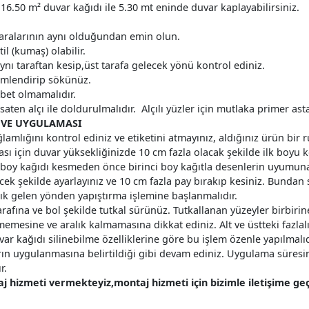
16.50 m² duvar kağıdı ile 5.30 mt eninde duvar kaplayabilirsiniz.
aralarının aynı olduğundan emin olun.
il (kumaş) olabilir.
nı taraftan kesip,üst tarafa gelecek yönü kontrol ediniz.
nemlendirip sökünüz.
bet olmamalıdır.
aten alçı ile doldurulmalıdır. Alçılı yüzler için mutlaka primer asta
 VE UYGULAMASI
sağlamlığını kontrol ediniz ve etiketini atmayınız, aldığınız ürün bi
ı için duvar yüksekliğinizde 10 cm fazla olacak şekilde ilk boyu k
ci boy kağıdı kesmeden önce birinci boy kağıtla desenlerin uyumuna
ek şekilde ayarlayınız ve 10 cm fazla pay bırakıp kesiniz. Bundan s
ık gelen yönden yapıştırma işlemine başlanmalıdır.
arafına ve bol şekilde tutkal sürünüz. Tutkallanan yüzeyler birbiri
mesine ve aralık kalmamasına dikkat ediniz. Alt ve üstteki fazlalık
Duvar kağıdı silinebilme özelliklerine göre bu işlem özenle yapılmalı
ların uygulanmasına belirtildiği gibi devam ediniz. Uygulama süres
r.
 hizmeti vermekteyiz,montaj hizmeti için bizimle iletişime geçe