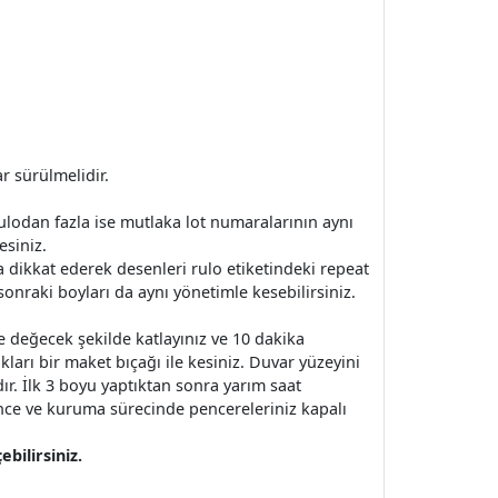
r sürülmelidir.
r rulodan fazla ise mutlaka lot numaralarının aynı
esiniz.
 dikkat ederek desenleri rulo etiketindeki repeat
onraki boyları da aynı yönetimle kesebilirsiniz.
ne değecek şekilde katlayınız ve 10 dakika
ları bir maket bıçağı ile kesiniz. Duvar yüzeyini
dır. İlk 3 boyu yaptıktan sonra yarım saat
ince ve kuruma sürecinde pencereleriniz kapalı
bilirsiniz.