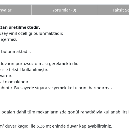
yalar
Yorumlar (0)
Taksit S
ıttan üretilmektedir.
 yüzey vinil özelliği bulunmaktadır.
 içermez.
r bulunmaktadır.
 duvarın pürüzsüz olması gerekmektedir.
ise tekstil kullanılmıştır.
ardır.
ırakmamaktadır.
ahiptir. Bu sayede sigara ve yemek kokularını barındırmaz.
daları dahil tüm mekanlarınızda gönül rahatlığıyla kullanabilirsi
?
m² duvar kağıdı ile 6,36 mt eninde duvar kaplayabilirsiniz.