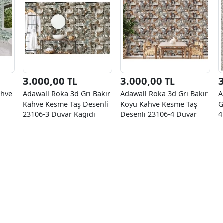
3.000,00
3.000,00
TL
TL
ahve
Adawall Roka 3d Gri Bakır
Adawall Roka 3d Gri Bakır
A
Kahve Kesme Taş Desenli
Koyu Kahve Kesme Taş
G
23106-3 Duvar Kağıdı
Desenli 23106-4 Duvar
4
16.50 M²
Kağıdı 16.50 M²