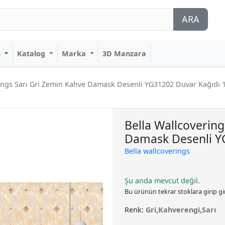
ARA
n
Katalog
Marka
3D Manzara
rings Sarı Gri Zemin Kahve Damask Desenli YG31202 Duvar Kağıdı 
Bella Wallcovering
Damask Desenli Y
Bella wallcoverings
Şu anda mevcut değil.
Bu ürünün tekrar stoklara girip g
Renk:
Gri,Kahverengi,Sarı