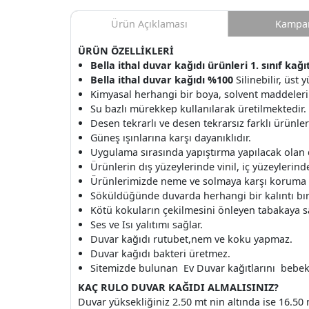
Ürün Açıklaması
Kampan
ÜRÜN ÖZELLİKLERİ
Bella ithal duvar kağıdı ürünleri 1. sınıf kağ
Bella ithal duvar kağıdı %100
Silinebilir, üst
Kimyasal herhangi bir boya, solvent maddeleri
Su bazlı mürekkep kullanılarak üretilmektedir.
Desen tekrarlı ve desen tekrarsız farklı ürünle
Güneş ışınlarına karşı dayanıklıdır.
Uygulama sırasında yapıştırma yapılacak olan
Ürünlerin dış yüzeylerinde vinil, iç yüzeylerinde 
Ürünlerimizde neme ve solmaya karşı koruma v
Söküldüğünde duvarda herhangi bir kalıntı b
Kötü kokuların çekilmesini önleyen tabakaya s
Ses ve Isı yalıtımı sağlar.
Duvar kağıdı rutubet,nem ve koku yapmaz.
Duvar kağıdı bakteri üretmez.
Sitemizde bulunan Ev Duvar kağıtlarını bebek o
KAÇ RULO DUVAR KAĞIDI ALMALISINIZ
Duvar yüksekliğiniz 2.50 mt nin altında ise 16.50 