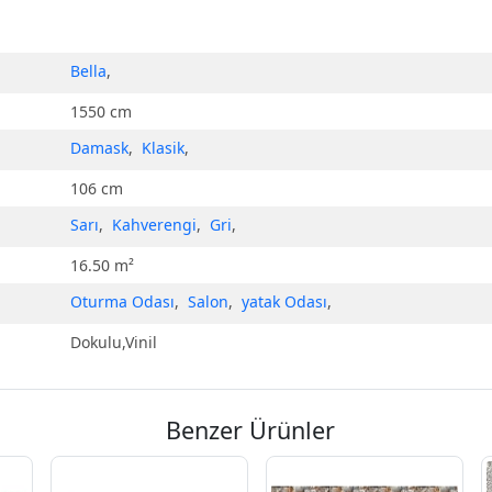
Bella
,
1550 cm
Damask
,
Klasik
,
106 cm
Sarı
,
Kahverengi
,
Gri
,
16.50 m²
Oturma Odası
,
Salon
,
yatak Odası
,
Dokulu,Vinil
Benzer Ürünler