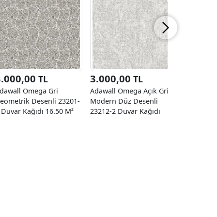
3.000,00
3.000,00
3.000
TL
TL
dawall Omega Gri
Adawall Omega Açık Gri
Adawall 
eometrik Desenli 23201-
Modern Düz Desenli
Geometrik
 Duvar Kağıdı 16.50 M²
23212-2 Duvar Kağıdı
5 Duvar K
16.50 M²