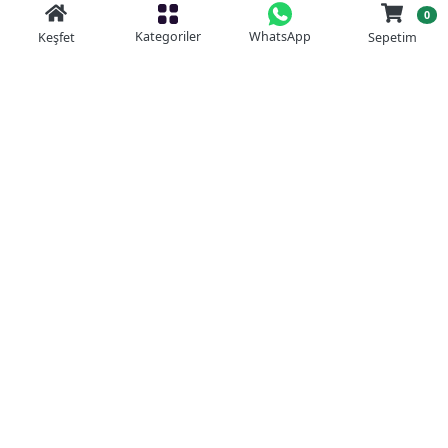
0
Kategoriler
WhatsApp
Keşfet
Sepetim
Güvenli Alışveriş
Kolay iade
Mobil Cebinizde
Uygun Fiyat Garantisi