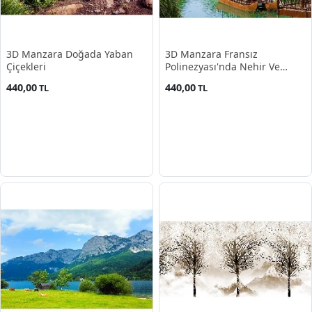
3D Manzara Doğada Yaban
3D Manzara Fransız
Çiçekleri
Polinezyası'nda Nehir Ve
Kano Yürüyüşü Poster
440,00
440,00
TL
TL