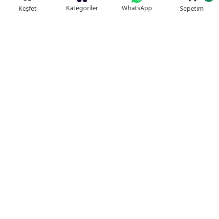
Kategoriler
WhatsApp
Keşfet
Sepetim
Güvenli Alışveriş
Kolay iade
Mobil Cebinizde
Uygun Fiyat Garantisi