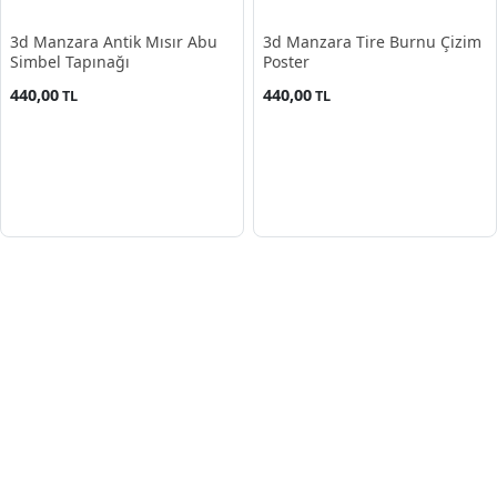
3d Manzara Antik Mısır Abu
3d Manzara Tire Burnu Çizim
Simbel Tapınağı
Poster
440,00
440,00
TL
TL