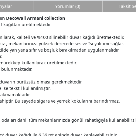
yalar
Yorumlar (0)
Taksit S
den
Decowall Armani collection
ıf kağıttan üretilmektedir.
ılarak, kaliteli ve %100 silinebilir duvar kağıdı üretmektedir.
z , mekanlarınıza yüksek derecede ses ve Isı yalıtımı sağlar.
ilde yan yana sıfır ve boşluk bırakılmadan uygulanmalıdır.
r.
 mürekkep kullanılarak üretilmektedir.
r bulunmaktadır.
 duvarın pürüzsüz olması gerekmektedir.
ise tekstil kullanılmıştır.
ırakmamaktadır.
ahiptir. Bu sayede sigara ve yemek kokularını barındırmaz.
daları dahil tüm mekanlarınızda gönül rahatlığıyla kullanabilirsi
m² duvar kağıdı ile 6,36 mt eninde duvar kaplayabilirsiniz.