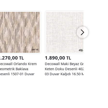
2.270,00
1.890,00
2.270
TL
TL
ecowall Orlando Krem
Decowall Maki Beyaz Gri
Decowall
eometrik Baklava
Keten Doku Desenli 402-
Geometri
esenli 1507-01 Duvar
03 Duvar Kağıdı 16.50 M²
Desenli 1
ağıdı 16.50 M²
Kağıdı 16