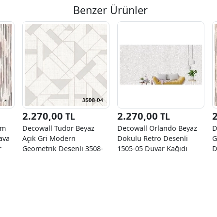
Benzer Ürünler
2.270,00
2.270,00
TL
TL
em
Decowall Tudor Beyaz
Decowall Orlando Beyaz
D
ava
Açık Gri Modern
Dokulu Retro Desenli
G
r
Geometrik Desenli 3508-
1505-05 Duvar Kağıdı
D
04 Duvar Kağıdı 16.50 M²
16.50 M²
K