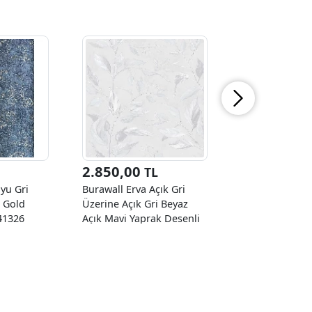
2.850,00
TL
yu Gri
Burawall Erva Açık Gri
 Gold
Üzerine Açık Gri Beyaz
41326
Açık Mavi Yaprak Desenli
.10 M²
GT-11805 Duvar Kağıdı
16.50 M²