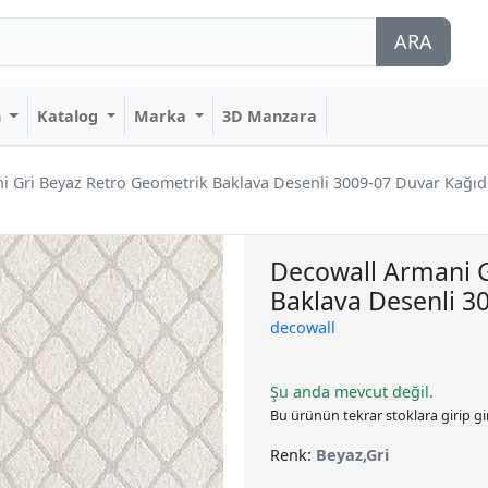
ARA
n
Katalog
Marka
3D Manzara
 Gri Beyaz Retro Geometrik Baklava Desenli 3009-07 Duvar Kağıd
Decowall Armani G
Baklava Desenli 3
decowall
Şu anda mevcut değil.
Bu ürünün tekrar stoklara girip g
Renk:
Beyaz,Gri