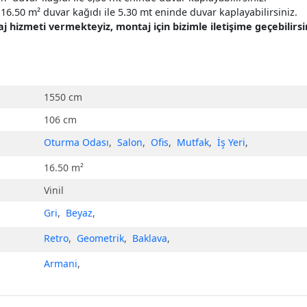
16.50 m² duvar kağıdı ile 5.30 mt eninde duvar kaplayabilirsiniz.
hizmeti vermekteyiz, montaj için bizimle iletişime geçebilirsin
1550 cm
106 cm
Oturma Odası
,
Salon
,
Ofis
,
Mutfak
,
İş Yeri
,
16.50 m²
Vinil
Gri
,
Beyaz
,
Retro
,
Geometrik
,
Baklava
,
Armani
,