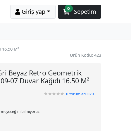
0
Giriş yap
Sepetim
ı 16.50 M²
Ürün Kodu: 423
ri Beyaz Retro Geometrik
009-07 Duvar Kağıdı 16.50 M²
0
Yorumları Oku
irmeyeceğini bilmiyoruz.