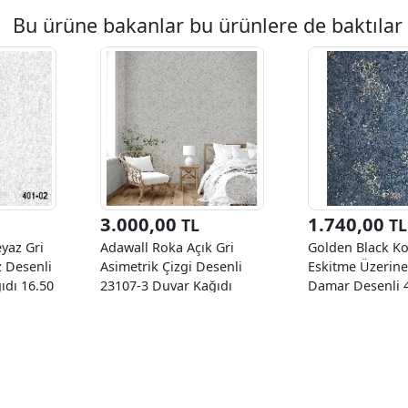
Bu ürüne bakanlar bu ürünlere de baktılar
3.000,00
1.740,00
TL
TL
yaz Gri
Adawall Roka Açık Gri
Golden Black Ko
 Desenli
Asimetrik Çizgi Desenli
Eskitme Üzerine
ıdı 16.50
23107-3 Duvar Kağıdı
Damar Desenli 
16.50 M²
Duvar Kağıdı 16