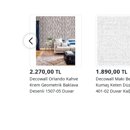
2.270,00
1.890,00
TL
TL
Decowall Orlando Kahve
Decowall Maki Be
Krem Geometrik Baklava
Kumaş Keten Düz
Desenli 1507-05 Duvar
401-02 Duvar Kağ
Kağıdı 16.50 M²
M²