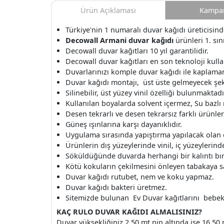
Ürün Açıklaması
Kampan
Türkiye'nin 1 numaralı duvar kağıdı üreticisin
Decowall Armani duvar kağıdı
ürünleri 1. sın
Decowall duvar kağıtları 10 yıl garantilidir.
Decowall duvar kağıtları en son teknoloji kullan
Duvarlarınızı komple duvar kağıdı ile kaplamanı
Duvar kağıdı montajı, üst üste gelmeyecek şek
Silinebilir, üst yüzey vinil özelliği bulunmaktadı
Kullanılan boyalarda solvent içermez, Su bazlı
Desen tekrarlı ve desen tekrarsız farklı ürünle
Güneş ışınlarına karşı dayanıklıdır.
Uygulama sırasında yapıştırma yapılacak olan
Ürünlerin dış yüzeylerinde vinil, iç yüzeylerinde 
Söküldüğünde duvarda herhangi bir kalıntı b
Kötü kokuların çekilmesini önleyen tabakaya s
Duvar kağıdı rutubet, nem ve koku yapmaz.
Duvar kağıdı bakteri üretmez.
Sitemizde bulunan Ev Duvar kağıtlarını bebek o
KAÇ RULO DUVAR KAĞIDI ALMALISINIZ?
Duvar yüksekliğiniz 2.50 mt nin altında ise 16.50 