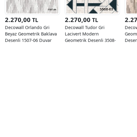
2.270,00
2.270,00
2.2
TL
TL
Decowall Orlando Gri
Decowall Tudor Gri
Decow
Beyaz Geometrik Baklava
Lacivert Modern
Geome
Desenli 1507-06 Duvar
Geometrik Desenli 3508-
Desen
Kağıdı 16.50 M²
03 Duvar Kağıdı 16.50 M²
Kağıd