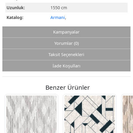
Uzunluk:
1550 cm
Katalog:
Armani
,
Kampanyalar
Yorumlar (0)
Taksit Seçenekleri
İade Koşulları
Benzer Ürünler