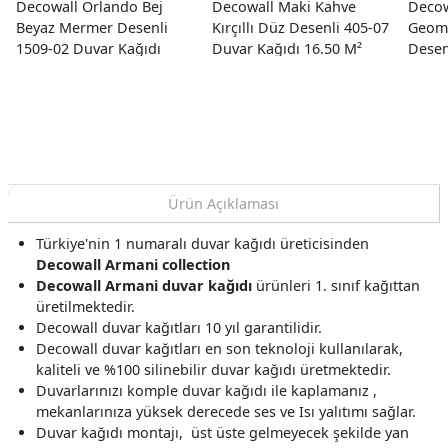
Decowall Orlando Bej
Decowall Maki Kahve
Decow
Beyaz Mermer Desenli
Kırçıllı Düz Desenli 405-07
Geome
1509-02 Duvar Kağıdı
Duvar Kağıdı 16.50 M²
Desen
16.50 M²
Kağıd
Ürün Açıklaması
Türkiye'nin 1 numaralı duvar kağıdı üreticisinden
Decowall Armani collection
Decowall Armani duvar kağıdı
ürünleri 1. sınıf kağıttan
üretilmektedir.
Decowall duvar kağıtları 10 yıl garantilidir.
Decowall duvar kağıtları en son teknoloji kullanılarak,
kaliteli ve %100 silinebilir duvar kağıdı üretmektedir.
Duvarlarınızı komple duvar kağıdı ile kaplamanız ,
mekanlarınıza yüksek derecede ses ve Isı yalıtımı sağlar.
Duvar kağıdı montajı, üst üste gelmeyecek şekilde yan