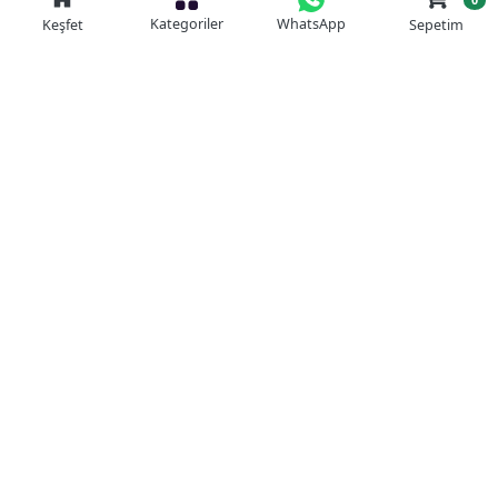
Kategoriler
WhatsApp
Keşfet
Sepetim
Güvenli Alışveriş
Kolay iade
Mobil Cebinizde
Uygun Fiyat Garantisi