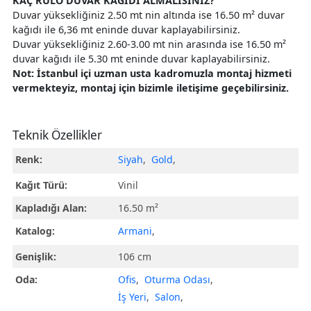
KAÇ RULO DUVAR KAĞIDI ALMALISINIZ?
Duvar yüksekliğiniz 2.50 mt nin altında ise 16.50 m² duvar
kağıdı ile 6,36 mt eninde duvar kaplayabilirsiniz.
Duvar yüksekliğiniz 2.60-3.00 mt nin arasında ise 16.50 m²
duvar kağıdı ile 5.30 mt eninde duvar kaplayabilirsiniz.
Not: İstanbul içi uzman usta kadromuzla montaj hizmeti
vermekteyiz, montaj için bizimle iletişime geçebilirsiniz.
Teknik Özellikler
Renk:
Siyah
,
Gold
,
Kağıt Türü:
Vinil
Kapladığı Alan:
16.50 m²
Katalog:
Armani
,
Genişlik:
106 cm
Oda:
Ofis
,
Oturma Odası
,
İş Yeri
,
Salon
,