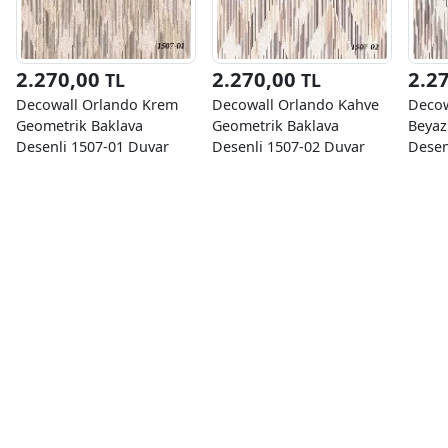
2.270,00
2.270,00
2.2
TL
TL
Decowall Orlando Krem
Decowall Orlando Kahve
Decow
Geometrik Baklava
Geometrik Baklava
Beyaz
Desenli 1507-01 Duvar
Desenli 1507-02 Duvar
Desen
Kağıdı 16.50 M²
Kağıdı 16.50 M²
Kağıd