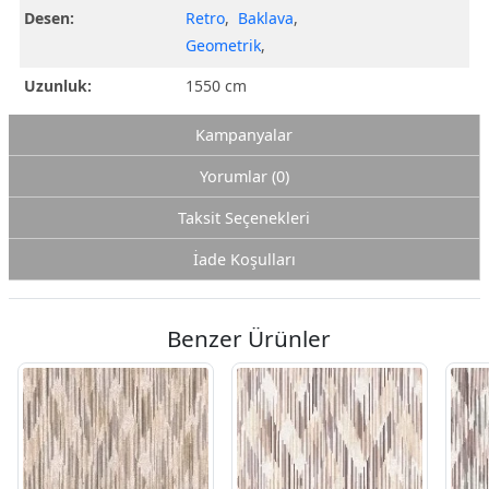
Desen:
Retro
,
Baklava
,
Geometrik
,
Uzunluk:
1550 cm
Kampanyalar
Yorumlar (0)
Taksit Seçenekleri
İade Koşulları
Benzer Ürünler