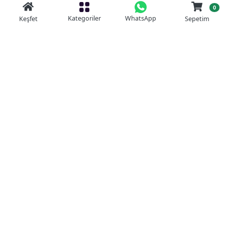
0
Kategoriler
WhatsApp
Keşfet
Sepetim
Güvenli Alışveriş
Kolay iade
Mobil Cebinizde
Uygun Fiyat Garantisi