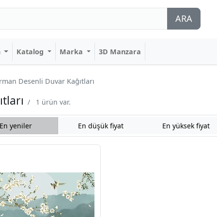
ARA
n
Katalog
Marka
3D Manzara
man Desenli Duvar Kağıtları
tları
/
1 ürün var.
En yeniler
En düşük fiyat
En yüksek fiyat