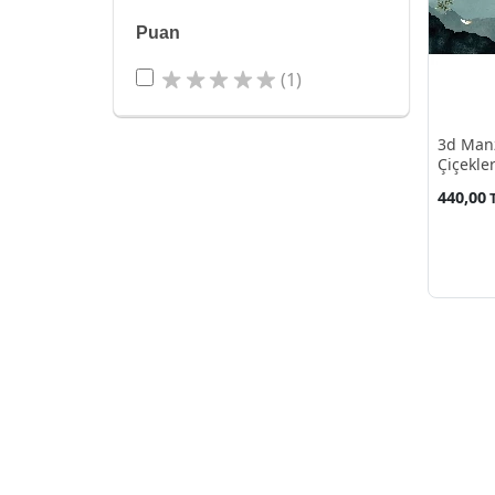
Puan
(1)
3d Manz
Çiçekle
440,00