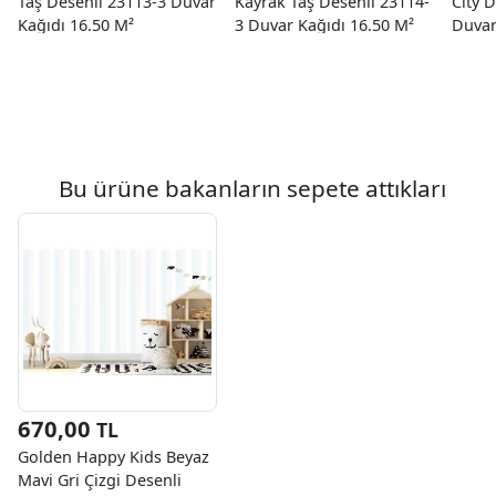
Taş Desenli 23113-3 Duvar
Kayrak Taş Desenli 23114-
City 
Kağıdı 16.50 M²
3 Duvar Kağıdı 16.50 M²
Duvar
Bu ürüne bakanların sepete attıkları
670,00
TL
Golden Happy Kids Beyaz
Mavi Gri Çizgi Desenli