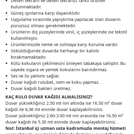
Desen tekrarlı ve desen tekrarsız farklı ürünler
bulunmaktadır.
Güneş ışınlarına karşı dayanıklıdır.
Uygulama sırasında yapıştırma yapılacak olan duvarın
pürüzsüz olması gerekmektedir.
Ürünlerin dış yüzeylerinde vinil, iç yüzeylerinde ise tekstil
kullanılmıştır.
Ürünlerimizde neme ve solmaya karşı koruma vardır.
Söküldüğünde duvarda herhangi bir kalıntı
bırakmamaktadır.
Kötü kokuların çekilmesini önleyen tabakaya sahiptir. Bu
sayede sigara ve yemek kokularını barındırmaz.
Ses ve Isı yalıtımı sağlar.
Duvar kağıdı rutubet, nem ve koku yapmaz.
Duvar kağıdı bakteri üretmez.
KAÇ RULO DUVAR KAĞIDI ALMALISINIZ?
Duvar yüksekliğiniz 2.50 mt nin altında ise 16.50 m² duvar
kağıdı ile 6,36 mt eninde duvar kaplayabilirsiniz.
Duvar yüksekliğiniz 2.60-3.00 mt nin arasında ise 16.50 m²
duvar kağıdı ile 5.30 mt eninde duvar kaplayabilirsiniz.
Not: İstanbul içi uzman usta kadromuzla montaj hizmeti