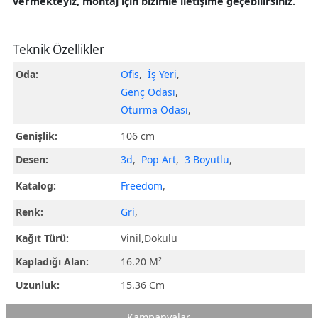
vermekteyiz, montaj için bizimle iletişime geçebilirsiniz.
Teknik Özellikler
Oda:
Ofis
,
İş Yeri
,
Genç Odası
,
Oturma Odası
,
Genişlik:
106 cm
Desen:
3d
,
Pop Art
,
3 Boyutlu
,
Katalog:
Freedom
,
Renk:
Gri
,
Kağıt Türü:
Vinil,Dokulu
Kapladığı Alan:
16.20 M²
Uzunluk:
15.36 Cm
Kampanyalar