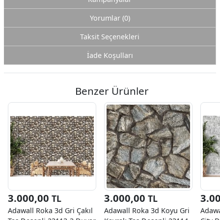
Yorumlar (0)
Taksit Seçenekleri
İade Koşulları
Benzer Ürünler
3.000,00
3.000,00
3.0
TL
TL
Adawall Roka 3d Gri Çakıl
Adawall Roka 3d Koyu Gri
Adawa