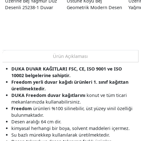
Üzerine Bej Yağmur Düz
Üstüne Koyu Bej
Üzeri
Desenli 25238-1 Duvar
Geometrik Modern Desen
Yağmu
Kağıdı 10.60 M²
23050-1 Duvar Kağıdı
Duvar
10.60 M²
Ürün Açıklaması
DUKA DUVAR KAĞITLARI FSC, CE, ISO 9001 ve ISO
10002 belgelerine sahiptir.
Freedom yerli duvar kağıdı ürünleri 1. sınıf kağıttan
üretilmektedir.
DUKA Freedom duvar kağıtlarını
konut ve tüm ticari
mekanlarınızda kullanabilirsiniz.
Freedom
ürünleri %100 silinebilir, üst yüzey vinil özelliği
bulunmaktadır.
Desen aralığı 64 cm dir.
kimyasal herhangi bir boya, solvent maddeleri içermez.
Su bazlı mürekkep kullanılarak üretilmektedir.