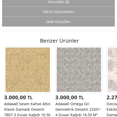
Yorumlar (0)
Taksit Seçenekleri
İade Koşulları
Benzer Ürünler
3.000,00
3.000,00
2.2
TL
TL
Adawall Seven Kahve Altın
Adawall Omega Gri
Decow
Klasik Damask Desenli
Geometrik Desenli 23201-
Eskit
7807-3 Duvar Kağıdı 16.50
4 Duvar Kağıdı 16.50 M²
Damas