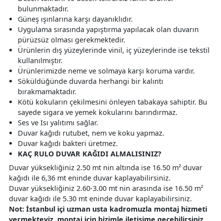
bulunmaktadır.
Güneş ışınlarına karşı dayanıklıdır.
Uygulama sırasında yapıştırma yapılacak olan duvarın
pürüzsüz olması gerekmektedir.
Ürünlerin dış yüzeylerinde vinil, iç yüzeylerinde ise tekstil
kullanılmıştır.
Ürünlerimizde neme ve solmaya karşı koruma vardır.
Söküldüğünde duvarda herhangi bir kalıntı
bırakmamaktadır.
Kötü kokuların çekilmesini önleyen tabakaya sahiptir. Bu
sayede sigara ve yemek kokularını barındırmaz.
Ses ve Isı yalıtımı sağlar.
Duvar kağıdı rutubet, nem ve koku yapmaz.
Duvar kağıdı bakteri üretmez.
KAÇ RULO DUVAR KAĞIDI ALMALISINIZ?
Duvar yüksekliğiniz 2.50 mt nin altında ise 16.50 m² duvar
kağıdı ile 6,36 mt eninde duvar kaplayabilirsiniz.
Duvar yüksekliğiniz 2.60-3.00 mt nin arasında ise 16.50 m²
duvar kağıdı ile 5.30 mt eninde duvar kaplayabilirsiniz.
Not: İstanbul içi uzman usta kadromuzla montaj hizmeti
vermekteyiz, montaj için bizimle iletişime geçebilirsiniz.