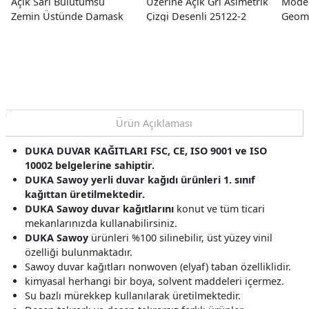
Açık Sarı Bulutumsu
Üzerine Açık Gri Asimetrik
Mode
Zemin Üstünde Damask
Çizgi Desenli 25122-2
Geome
Motif İçinde Ağaç Desenli
Duvar Kağıdı 10.60 M²
5 Duv
24650-3 Duvar Kağıdı
10.60 M²
Ürün Açıklaması
DUKA DUVAR KAĞITLARI FSC, CE, ISO 9001 ve ISO
10002 belgelerine sahiptir.
DUKA Sawoy yerli duvar kağıdı ürünleri 1. sınıf
kağıttan üretilmektedir.
DUKA Sawoy duvar kağıtlarını
konut ve tüm ticari
mekanlarınızda kullanabilirsiniz.
DUKA Sawoy
ürünleri %100 silinebilir, üst yüzey vinil
özelliği bulunmaktadır.
Sawoy duvar kağıtları nonwoven (elyaf) taban özelliklidir.
kimyasal herhangi bir boya, solvent maddeleri içermez.
Su bazlı mürekkep kullanılarak üretilmektedir.