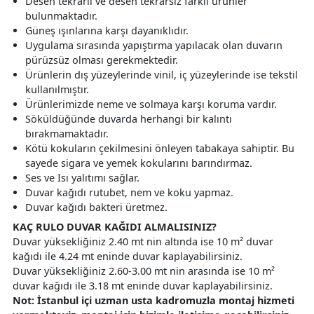
Desen tekrarlı ve desen tekrarsız farklı ürünler
bulunmaktadır.
Güneş ışınlarına karşı dayanıklıdır.
Uygulama sırasında yapıştırma yapılacak olan duvarın
pürüzsüz olması gerekmektedir.
Ürünlerin dış yüzeylerinde vinil, iç yüzeylerinde ise tekstil
kullanılmıştır.
Ürünlerimizde neme ve solmaya karşı koruma vardır.
Söküldüğünde duvarda herhangi bir kalıntı
bırakmamaktadır.
Kötü kokuların çekilmesini önleyen tabakaya sahiptir. Bu
sayede sigara ve yemek kokularını barındırmaz.
Ses ve Isı yalıtımı sağlar.
Duvar kağıdı rutubet, nem ve koku yapmaz.
Duvar kağıdı bakteri üretmez.
KAÇ RULO DUVAR KAĞIDI ALMALISINIZ?
Duvar yüksekliğiniz 2.40 mt nin altında ise 10 m² duvar
kağıdı ile 4.24 mt eninde duvar kaplayabilirsiniz.
Duvar yüksekliğiniz 2.60-3.00 mt nin arasında ise 10 m²
duvar kağıdı ile 3.18 mt eninde duvar kaplayabilirsiniz.
Not: İstanbul içi uzman usta kadromuzla montaj hizmeti