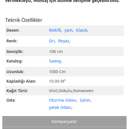
vermekteyiz, montaj için bizimle iletişime geçebilirsiniz.
Teknik Özellikler
Desen:
Motifli
,
şam
,
Klasik
,
Renk:
Gri
,
Beyaz
,
Genişlik:
106 cm
Katalog:
Sawoy
,
Uzunluk:
1000 Cm
Kapladığı Alan:
10.00 M²
Kağıt Türü:
Vinil,Dokulu,Nonwoven
Oda:
Oturma Odası
,
Salon
,
yatak Odası
,
Kampanyalar