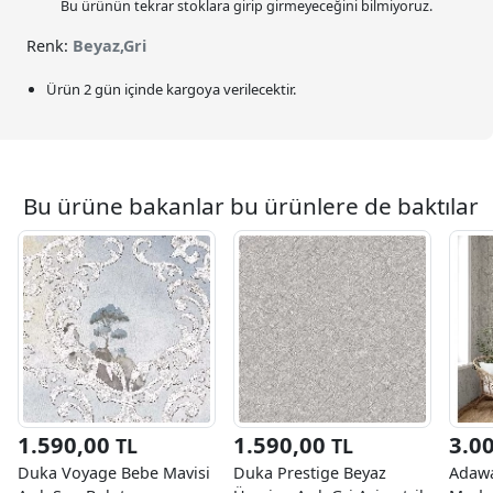
Bu ürünün tekrar stoklara girip girmeyeceğini bilmiyoruz.
Renk:
Beyaz,Gri
Ürün 2 gün içinde kargoya verilecektir.
Bu ürüne bakanlar bu ürünlere de baktılar
1.590,00
1.590,00
3.0
TL
TL
Duka Voyage Bebe Mavisi
Duka Prestige Beyaz
Adawa