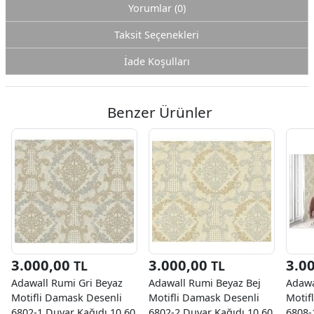
Yorumlar (0)
Taksit Seçenekleri
İade Koşulları
Benzer Ürünler
3.000,00
3.000,00
3.0
TL
TL
Adawall Rumi Gri Beyaz
Adawall Rumi Beyaz Bej
Adawa
Motifli Damask Desenli
Motifli Damask Desenli
Motif
6802-1 Duvar Kağıdı 10.60
6802-2 Duvar Kağıdı 10.60
6808-