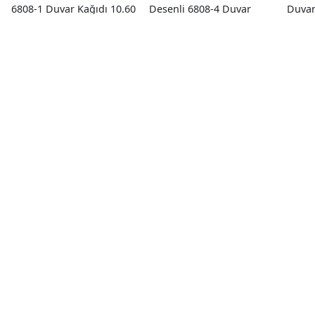
6808-1 Duvar Kağıdı 10.60
Desenli 6808-4 Duvar
Duvar
M²
Kağıdı 10.60 M²