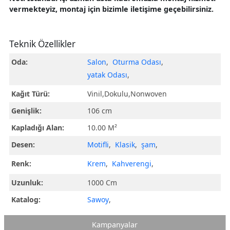
vermekteyiz, montaj için bizimle iletişime geçebilirsiniz.
Teknik Özellikler
Oda:
Salon
,
Oturma Odası
,
yatak Odası
,
Kağıt Türü:
Vinil,Dokulu,Nonwoven
Genişlik:
106 cm
Kapladığı Alan:
10.00 M²
Desen:
Motifli
,
Klasik
,
şam
,
Renk:
Krem
,
Kahverengi
,
Uzunluk:
1000 Cm
Katalog:
Sawoy
,
Kampanyalar