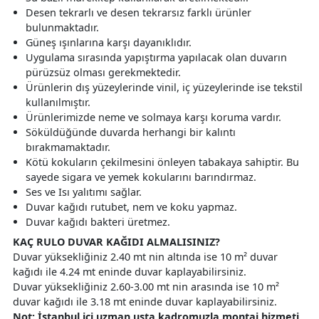
Desen tekrarlı ve desen tekrarsız farklı ürünler
bulunmaktadır.
Güneş ışınlarına karşı dayanıklıdır.
Uygulama sırasında yapıştırma yapılacak olan duvarın
pürüzsüz olması gerekmektedir.
Ürünlerin dış yüzeylerinde vinil, iç yüzeylerinde ise tekstil
kullanılmıştır.
Ürünlerimizde neme ve solmaya karşı koruma vardır.
Söküldüğünde duvarda herhangi bir kalıntı
bırakmamaktadır.
Kötü kokuların çekilmesini önleyen tabakaya sahiptir. Bu
sayede sigara ve yemek kokularını barındırmaz.
Ses ve Isı yalıtımı sağlar.
Duvar kağıdı rutubet, nem ve koku yapmaz.
Duvar kağıdı bakteri üretmez.
KAÇ RULO DUVAR KAĞIDI ALMALISINIZ?
Duvar yüksekliğiniz 2.40 mt nin altında ise 10 m² duvar
kağıdı ile 4.24 mt eninde duvar kaplayabilirsiniz.
Duvar yüksekliğiniz 2.60-3.00 mt nin arasında ise 10 m²
duvar kağıdı ile 3.18 mt eninde duvar kaplayabilirsiniz.
Not: İstanbul içi uzman usta kadromuzla montaj hizmeti