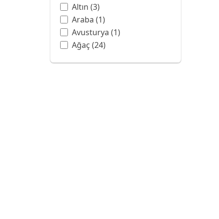
Altın
(3)
Araba
(1)
Avusturya
(1)
Ağaç
(24)
Balon
(3)
Ban Hell Şelalesi
(1)
Bangkok
(1)
Barok
(6)
Batman
(1)
Beyaz
(4)
Beyaz Gül
(1)
Botanik Bahçesi
(1)
Boya Sanatı
(13)
Boyama
(1)
Bulut
(7)
Bulutlar
(2)
CAPPUCCINO
(1)