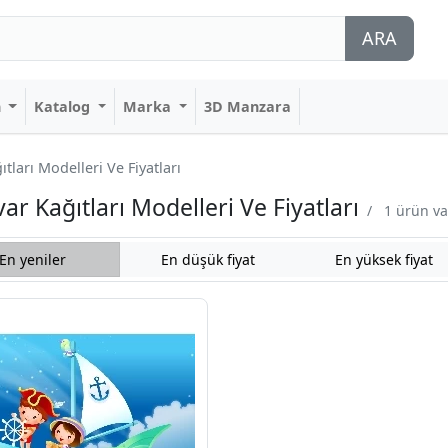
ARA
n
Katalog
Marka
3D Manzara
arı Modelleri Ve Fiyatları
 Kağıtları Modelleri Ve Fiyatları
/
1 ürün va
En yeniler
En düşük fiyat
En yüksek fiyat