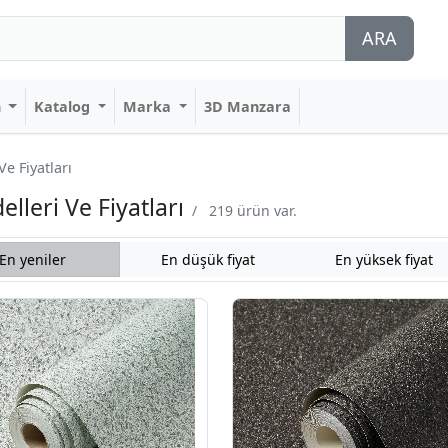
ARA
n
Katalog
Marka
3D Manzara
e Fiyatları
lleri Ve Fiyatları
/
219 ürün var.
En yeniler
En düşük fiyat
En yüksek fiyat