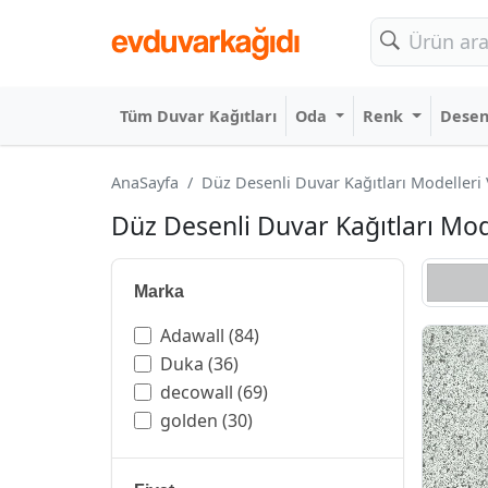
Tüm Duvar Kağıtları
Oda
Renk
Dese
AnaSayfa
Düz Desenli Duvar Kağıtları Modelleri V
Düz Desenli Duvar Kağıtları Mode
Marka
Adawall
(84)
Duka
(36)
decowall
(69)
golden
(30)