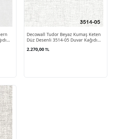
dern
Decowall Tudor Beyaz Kumaş Keten
ıdı
Düz Desenli 3514-05 Duvar Kağıdı
16.50 M²
2.270,00
TL