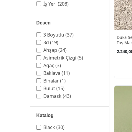
İş Yeri
(208)
Desen
3 Boyutlu
(37)
Duka Se
3d
(19)
Taş Man
Kağıdı 
Ahşap
(24)
2.240,0
Asimetrik Çizgi
(5)
Ağaç
(3)
Baklava
(11)
Binalar
(1)
Bulut
(15)
Damask
(43)
Duvar
(2)
Dümen
(1)
Katalog
Düz
(219)
Ebruli
(4)
Black
(30)