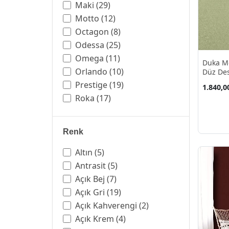
Eskitme
(96)
Maki
(29)
Gemi
(1)
Motto
(12)
Geometrik
(122)
Octagon
(8)
Gökyüzü
(9)
Odessa
(25)
Kalp
(1)
Omega
(11)
Duka Mo
Kayrak Taş
(3)
Orlando
(10)
Düz Des
10.60 M
Kelebek
(4)
Prestige
(19)
1.840,0
Keten
(32)
Roka
(17)
Klasik
(40)
Rumi
(11)
Mermer
(84)
Selective Mix
(5)
Renk
Modern
(313)
Seven
(16)
Motifli
(13)
Tropicano
(3)
Altın
(5)
Parke Taş
(4)
Tudor
(5)
Antrasit
(5)
Prenses
(1)
Vera
(18)
Açık Bej
(7)
Retro
(14)
Açık Gri
(19)
Soyut
(73)
Açık Kahverengi
(2)
Taş
(56)
Açık Krem
(4)