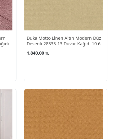
ern
Duka Motto Linen Altın Modern Düz
ağıdı
Desenli 28333-13 Duvar Kağıdı 10.60
M²
1.840,00
TL