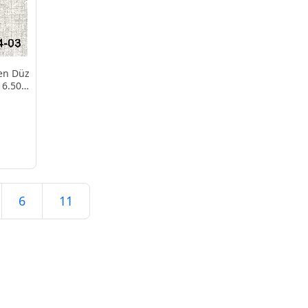
en Düz
16.50
6
11