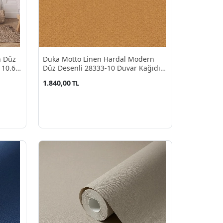
n Düz
Duka Motto Linen Hardal Modern
 10.60
Düz Desenli 28333-10 Duvar Kağıdı
10.60 M²
1.840,00
TL