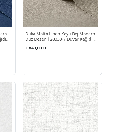
dern
Duka Motto Linen Koyu Bej Modern
ıdı
Düz Desenli 28333-7 Duvar Kağıdı
10.60 M²
1.840,00
TL