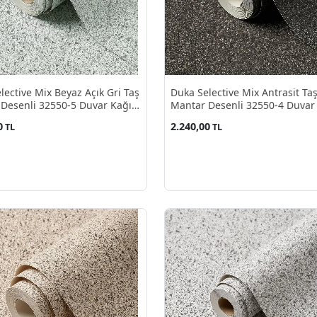
lective Mix Beyaz Açık Gri Taş
Duka Selective Mix Antrasit Ta
Desenli 32550-5 Duvar Kağıdı
Mantar Desenli 32550-4 Duvar
²
10.60 M²
0
2.240,00
TL
TL