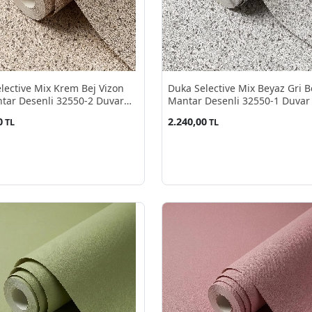
lective Mix Krem Bej Vizon
Duka Selective Mix Beyaz Gri B
tar Desenli 32550-2 Duvar
Mantar Desenli 32550-1 Duvar
10.60 M²
10.60 M²
0
2.240,00
TL
TL