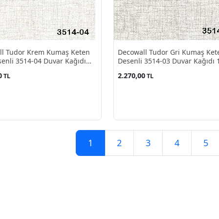
ll Tudor Krem Kumaş Keten
Decowall Tudor Gri Kumaş Ket
enli 3514-04 Duvar Kağıdı
Desenli 3514-03 Duvar Kağıdı 
²
M²
0
2.270,00
TL
TL
1
2
3
4
5