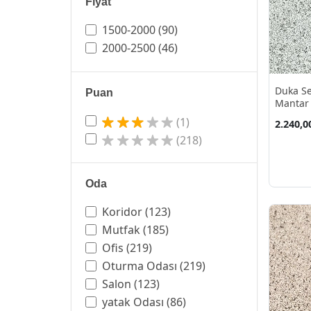
Fiyat
1500-2000
(90)
2000-2500
(46)
Duka Se
Puan
Mantar 
10.60 M
(1)
2.240,0
(218)
Oda
Koridor
(123)
Mutfak
(185)
Ofis
(219)
Oturma Odası
(219)
Salon
(123)
yatak Odası
(86)