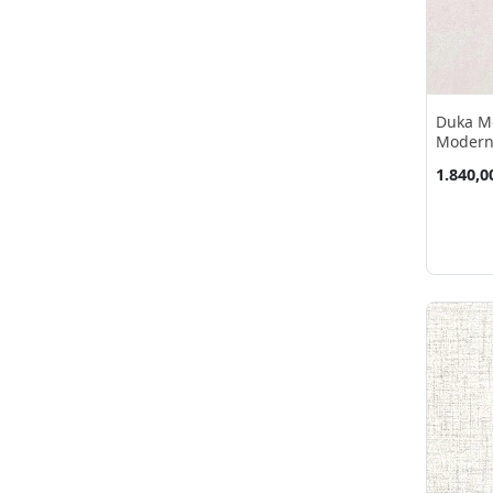
sıva
(34)
uçak
(3)
yarış Arabalar
(1)
yağmur
(19)
Duka Mo
zigzag
(24)
Modern
zincir
(4)
Kağıdı 
1.840,0
Çizgi
(16)
Çizgili
(82)
Çiçek
(18)
çakıl Taş
(1)
çıta
(17)
şal
(1)
şehir
(2)