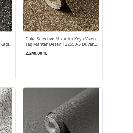
ş
Duka Selective Mix Altın Koyu Vizon
 Kağıdı
Taş Mantar Desenli 32550-3 Duvar
Kağıdı 10.60 M²
2.240,00
TL