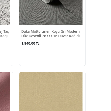
ej Taş
Duka Motto Linen Koyu Gri Modern
 Kağıdı
Düz Desenli 28333-16 Duvar Kağıdı
10.60 M²
1.840,00
TL