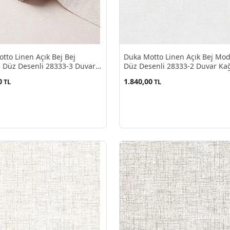
tto Linen Açık Bej Bej
Duka Motto Linen Açık Bej Mo
 Düz Desenli 28333-3 Duvar
Düz Desenli 28333-2 Duvar Kağ
10.60 M²
10.60 M²
0
1.840,00
TL
TL