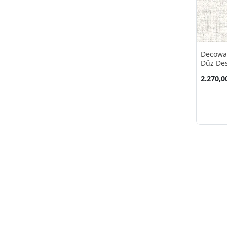
Decowa
Düz Des
16.50 M
2.270,0