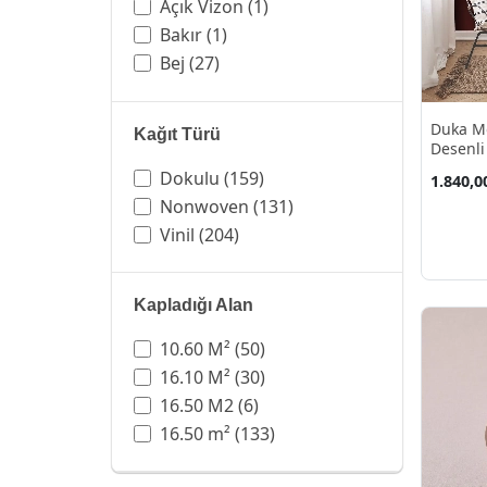
Tropik Yaprak
(9)
Açık Vizon
(1)
Tuğla
(15)
Bakır
(1)
Vintage
(3)
Bej
(27)
Yaprak
(29)
Beyaz
(40)
Yol
(1)
Bordo
(1)
Duka M
Kağıt Türü
Yıldız
(4)
Gold
(10)
Desenli
M²
altıgen
(3)
Gri
(74)
Dokulu
(159)
1.840,0
asimetrik
(2)
Gri.açık Gri
(1)
Nonwoven
(131)
balık
(1)
Gümüş
(7)
Vinil
(204)
beton
(23)
Hardal
(1)
bina
(2)
Kahverengi
(22)
Kapladığı Alan
city
(3)
Kiremit
(1)
dalga
(3)
Koyu Bej
(1)
10.60 M²
(50)
dalgalar
(1)
Koyu Gri
(17)
16.10 M²
(30)
damar
(12)
Koyu Kahverengi
(4)
16.50 M2
(6)
damarlı
(8)
Koyu Krem
(4)
16.50 m²
(133)
fener
(1)
Koyu Vizon
(1)
granit
(13)