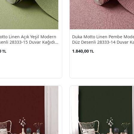
tto Linen Açık Yeşil Modern
Duka Motto Linen Pembe Mod
enli 28333-15 Duvar Kağıdı
Düz Desenli 28333-14 Duvar K
²
10.60 M²
0
1.840,00
TL
TL