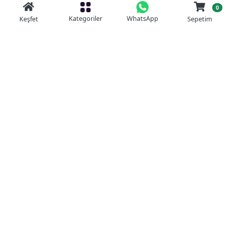
0
Kategoriler
WhatsApp
Keşfet
Sepetim
Güvenli Alışveriş
Kolay iade
Mobil Cebinizde
Uygun Fiyat Garantisi