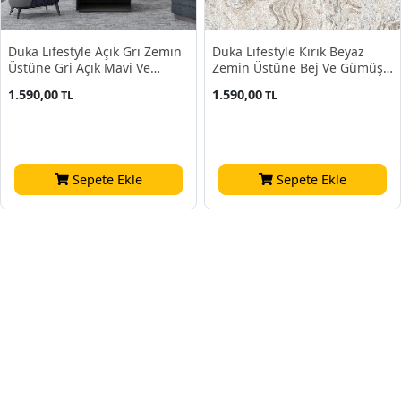
Duka Lifestyle Açık Gri Zemin
Duka Lifestyle Kırık Beyaz
Üstüne Gri Açık Mavi Ve
Zemin Üstüne Bej Ve Gümüş
Metalik Mavi Ebruli Desen
Ebruli Desen 23840-1 Duvar
1.590,00
1.590,00
TL
TL
23840-2 Duvar Kağıdı 10.60
Kağıdı 10.60 M²
M²
Sepete Ekle
Sepete Ekle