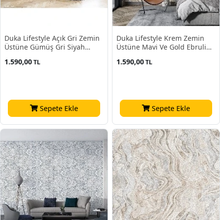
Duka Lifestyle Açık Gri Zemin
Duka Lifestyle Krem Zemin
Üstüne Gümüş Gri Siyah
Üstüne Mavi Ve Gold Ebruli
Ebruli Desen 23840-4 Duvar
Desen 23840-3 Duvar Kağıdı
1.590,00
1.590,00
TL
TL
Kağıdı 10.60 M²
10.60 M²
Sepete Ekle
Sepete Ekle