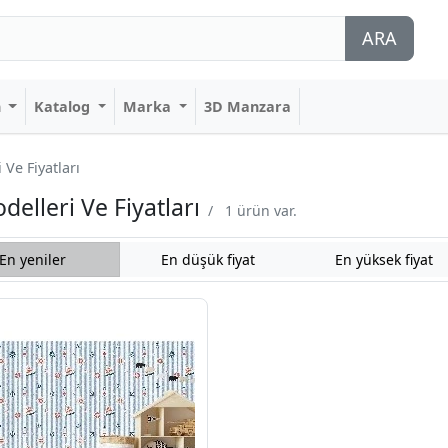
ARA
n
Katalog
Marka
3D Manzara
Ve Fiyatları
elleri Ve Fiyatları
/
1 ürün var.
En yeniler
En düşük fiyat
En yüksek fiyat