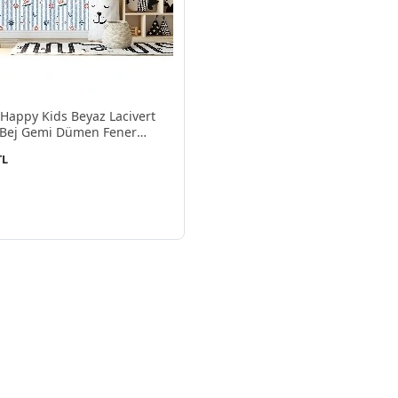
Happy Kids Beyaz Lacivert
 Bej Gemi Dümen Fener
 1913 Duvar Kağıdı 5 M²
TL