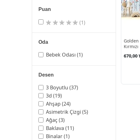
Puan
(1)
Golden 
Oda
Kırmızı
Desenli
Bebek Odası
(1)
670,00
Desen
3 Boyutlu
(37)
3d
(19)
Ahşap
(24)
Asimetrik Çizgi
(5)
Ağaç
(3)
Baklava
(11)
Binalar
(1)