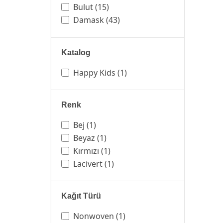
Bulut
(15)
Damask
(43)
Duvar
(2)
Dümen
(1)
Katalog
Düz
(219)
Ebruli
(4)
Happy Kids
(1)
Eskitme
(96)
Gemi
(1)
Renk
Geometrik
(122)
Gökyüzü
(9)
Bej
(1)
Kalp
(1)
Beyaz
(1)
Kayrak Taş
(3)
Kırmızı
(1)
Kelebek
(4)
Lacivert
(1)
Keten
(32)
Klasik
(40)
Kağıt Türü
Mermer
(84)
Modern
(313)
Nonwoven
(1)