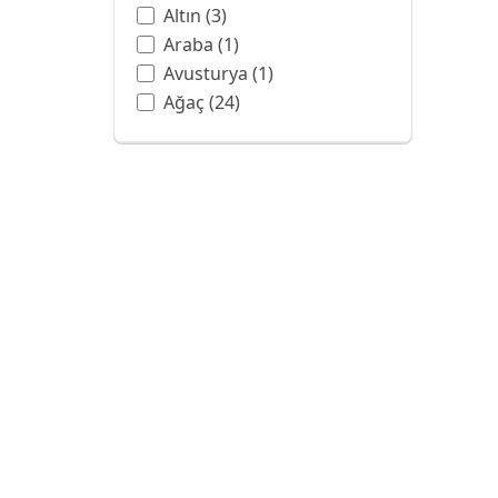
Altın
(3)
Araba
(1)
Avusturya
(1)
Ağaç
(24)
Balon
(3)
Ban Hell Şelalesi
(1)
Bangkok
(1)
Barok
(6)
Batman
(1)
Beyaz
(4)
Beyaz Gül
(1)
Botanik Bahçesi
(1)
Boya Sanatı
(13)
Boyama
(1)
Bulut
(7)
Bulutlar
(2)
CAPPUCCINO
(1)