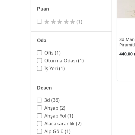
Puan
(1)
3d Manz
Oda
Piramitl
Ofis
(1)
440,00
Oturma Odası
(1)
İş Yeri
(1)
Desen
3d
(36)
Ahşap
(2)
Ahşap Yol
(1)
Alacakaranlık
(2)
Alp Gölü
(1)