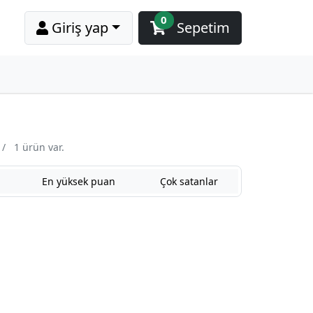
0
Giriş yap
Sepetim
/
1 ürün var.
En yüksek puan
Çok satanlar