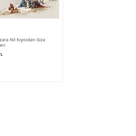
ara Nil Kıyısıdan Giza
eri
TL