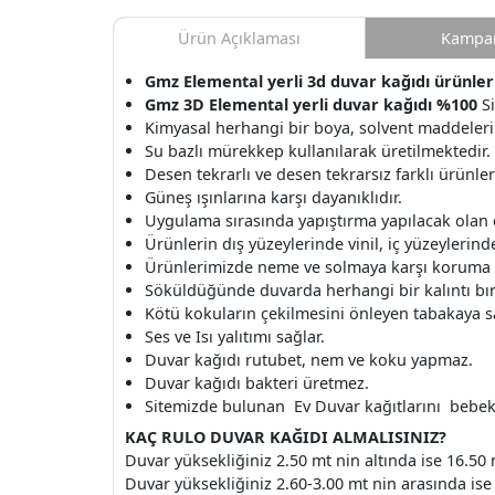
Ürün Açıklaması
Kampan
Gmz Elemental yerli 3d duvar kağıdı ürünleri 
Gmz 3D Elemental yerli duvar kağıdı %100
S
Kimyasal herhangi bir boya, solvent maddeleri
Su bazlı mürekkep kullanılarak üretilmektedir.
Desen tekrarlı ve desen tekrarsız farklı ürünle
Güneş ışınlarına karşı dayanıklıdır.
Uygulama sırasında yapıştırma yapılacak olan
Ürünlerin dış yüzeylerinde vinil, iç yüzeylerinde 
Ürünlerimizde neme ve solmaya karşı koruma v
Söküldüğünde duvarda herhangi bir kalıntı b
Kötü kokuların çekilmesini önleyen tabakaya s
Ses ve Isı yalıtımı sağlar.
Duvar kağıdı rutubet, nem ve koku yapmaz.
Duvar kağıdı bakteri üretmez.
Sitemizde bulunan Ev Duvar kağıtlarını bebek o
KAÇ RULO DUVAR KAĞIDI ALMALISINIZ?
Duvar yüksekliğiniz 2.50 mt nin altında ise 16.50 
Duvar yüksekliğiniz 2.60-3.00 mt nin arasında ise 