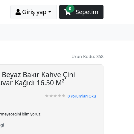
0
Giriş yap
Sepetim
Ürün Kodu: 358
Beyaz Bakır Kahve Çini
uvar Kağıdı 16.50 M²
0
Yorumları Oku
irmeyeceğini bilmiyoruz.
gi