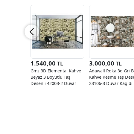
1.540,00
3.000,00
TL
TL
Gmz 3D Elemental Kahve
Adawall Roka 3d Gri B
Beyaz 3 Boyutlu Taş
Kahve Kesme Taş Dese
Desenli 42003-2 Duvar
23106-3 Duvar Kağıdı
Kağıdı 16.50 M²
16.50 M²