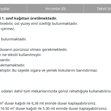
yalar
Yorumlar (0)
Taksit S
1. sınıf kağıttan üretilmektedir.
ilinebilir, üst yüzey vinil özelliği bulunmaktadır.
 içermez.
r bulunmaktadır.
 duvarın pürüzsüz olması gerekmektedir.
ise tekstil kullanılmıştır.
ardır.
ırakmamaktadır.
ahiptir. Bu sayede sigara ve yemek kokularını barındırmaz.
daları dahil tüm mekanlarınızda gönül rahatlığıyla kullanabilirsi
m² duvar kağıdı ile 6,36 mt eninde duvar kaplayabilirsiniz.
16.50 m² duvar kağıdı ile 5.30 mt eninde duvar kaplayabilirsiniz.