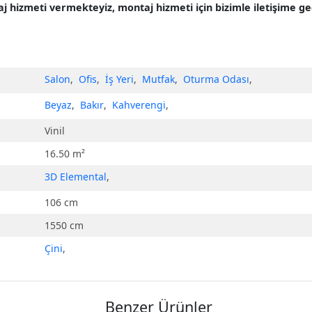
taj hizmeti vermekteyiz, montaj hizmeti için bizimle ilet
Salon
,
Ofis
,
İş Yeri
,
Mutfak
,
Oturma Odası
,
Beyaz
,
Bakır
,
Kahverengi
,
Vinil
16.50 m²
3D Elemental
,
106 cm
1550 cm
Çini
,
Benzer Ürünler