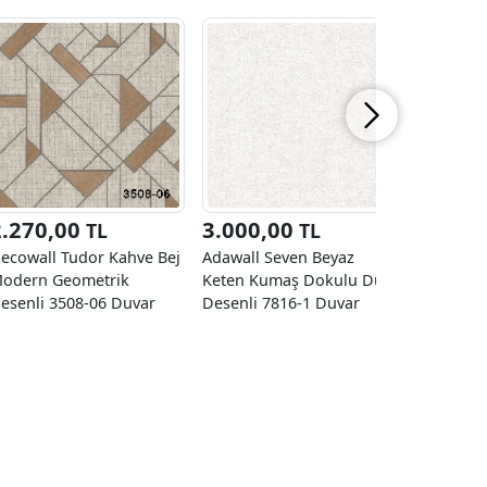
2.270,00
3.000,00
2.270
TL
TL
ecowall Tudor Kahve Bej
Adawall Seven Beyaz
Decowall
odern Geometrik
Keten Kumaş Dokulu Düz
Dokulu Da
esenli 3508-06 Duvar
Desenli 7816-1 Duvar
Desenli 1
ağıdı 16.50 M²
Kağıdı 16.50 M²
Kağıdı 16