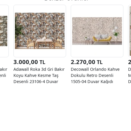
3.000,00
2.270,00
TL
TL
akır
Adawall Roka 3d Gri Bakır
Decowall Orlando Kahve
D
nli
Koyu Kahve Kesme Taş
Dokulu Retro Desenli
M
Desenli 23106-4 Duvar
1505-04 Duvar Kağıdı
D
Kağıdı 16.50 M²
16.50 M²
K