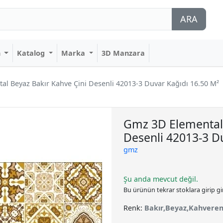
ARA
n
Katalog
Marka
3D Manzara
l Beyaz Bakır Kahve Çini Desenli 42013-3 Duvar Kağıdı 16.50 M²
Gmz 3D Elemental 
Desenli 42013-3 D
gmz
Şu anda mevcut değil.
Bu ürünün tekrar stoklara girip g
Renk:
Bakır,Beyaz,Kahveren