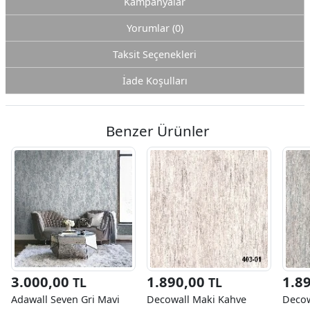
Kampanyalar
Yorumlar (0)
Taksit Seçenekleri
İade Koşulları
Benzer Ürünler
3.000,00
1.890,00
1.8
TL
TL
Adawall Seven Gri Mavi
Decowall Maki Kahve
Decow