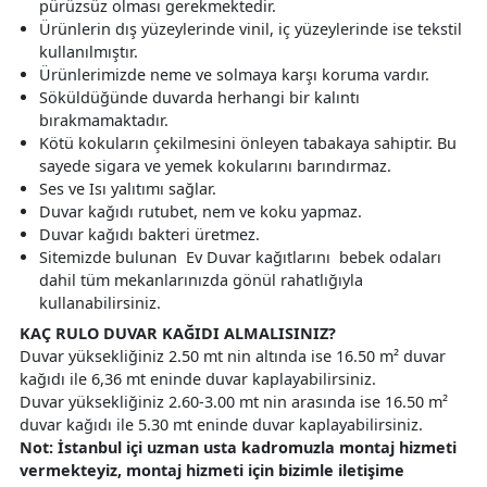
pürüzsüz olması gerekmektedir.
Ürünlerin dış yüzeylerinde vinil, iç yüzeylerinde ise tekstil
kullanılmıştır.
Ürünlerimizde neme ve solmaya karşı koruma vardır.
Söküldüğünde duvarda herhangi bir kalıntı
bırakmamaktadır.
Kötü kokuların çekilmesini önleyen tabakaya sahiptir. Bu
sayede sigara ve yemek kokularını barındırmaz.
Ses ve Isı yalıtımı sağlar.
Duvar kağıdı rutubet, nem ve koku yapmaz.
Duvar kağıdı bakteri üretmez.
Sitemizde bulunan Ev Duvar kağıtlarını bebek odaları
dahil tüm mekanlarınızda gönül rahatlığıyla
kullanabilirsiniz.
KAÇ RULO DUVAR KAĞIDI ALMALISINIZ?
Duvar yüksekliğiniz 2.50 mt nin altında ise 16.50 m² duvar
kağıdı ile 6,36 mt eninde duvar kaplayabilirsiniz.
Duvar yüksekliğiniz 2.60-3.00 mt nin arasında ise 16.50 m²
duvar kağıdı ile 5.30 mt eninde duvar kaplayabilirsiniz.
Not: İstanbul içi uzman usta kadromuzla montaj hizmeti
vermekteyiz, montaj hizmeti için bizimle iletişime