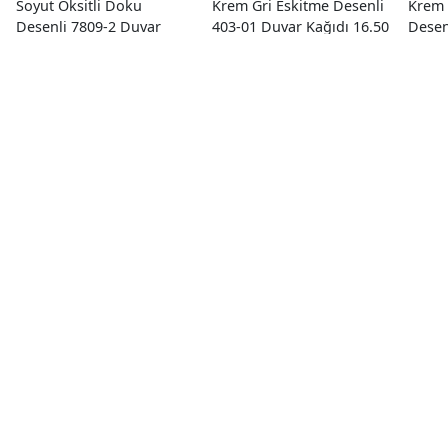
Soyut Oksitli Doku
Krem Gri Eskitme Desenli
Krem 
Desenli 7809-2 Duvar
403-01 Duvar Kağıdı 16.50
Desen
Kağıdı 16.50 M²
M²
Kağıd