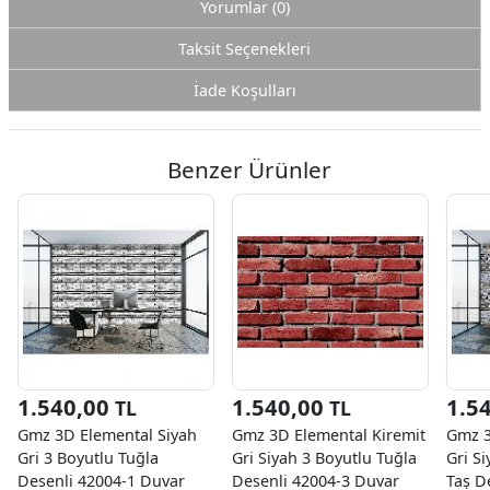
Yorumlar (0)
Taksit Seçenekleri
İade Koşulları
Benzer Ürünler
1.540,00
1.540,00
1.5
TL
TL
Gmz 3D Elemental Siyah
Gmz 3D Elemental Kiremit
Gmz 3
Gri 3 Boyutlu Tuğla
Gri Siyah 3 Boyutlu Tuğla
Gri S
Desenli 42004-1 Duvar
Desenli 42004-3 Duvar
Taş D