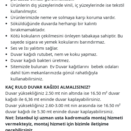
Ürünlerin dış yüzeylerinde vinil, iç yüzeylerinde ise tekstil
kullanılmıştır.
Ürünlerimizde neme ve solmaya karşı koruma vardır.
Söküldüğünde duvarda herhangi bir kalıntı
bırakmamaktadır.
Kötü kokuların çekilmesini önleyen tabakaya sahiptir. Bu
sayede sigara ve yemek kokularını barındırmaz.
Ses ve Isı yalıtımı sağlar.
Duvar kağıdı rutubet, nem ve koku yapmaz.
Duvar kağıdı bakteri üretmez.
Sitemizde bulunan Ev Duvar kağıtlarını bebek odaları
dahil tüm mekanlarınızda gönül rahatlığıyla
kullanabilirsiniz.
KAÇ RULO DUVAR KAĞIDI ALMALISINIZ?
Duvar yüksekliğiniz 2.50 mt nin altında ise 16.50 m² duvar
kağıdı ile 6,36 mt eninde duvar kaplayabilirsiniz.
Duvar yüksekliğiniz 2.60-3.00 mt nin arasında ise 16.50 m²
duvar kağıdı ile 5.30 mt eninde duvar kaplayabilirsiniz.
Not: İstanbul içi uzman usta kadromuzla montaj hizmeti
vermekteyiz, montaj hizmeti için bizimle iletişime
geçebilirsiniz.