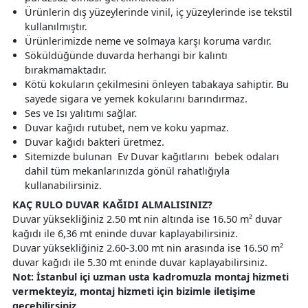
Ürünlerin dış yüzeylerinde vinil, iç yüzeylerinde ise tekstil
kullanılmıştır.
Ürünlerimizde neme ve solmaya karşı koruma vardır.
Söküldüğünde duvarda herhangi bir kalıntı
bırakmamaktadır.
Kötü kokuların çekilmesini önleyen tabakaya sahiptir. Bu
sayede sigara ve yemek kokularını barındırmaz.
Ses ve Isı yalıtımı sağlar.
Duvar kağıdı rutubet, nem ve koku yapmaz.
Duvar kağıdı bakteri üretmez.
Sitemizde bulunan Ev Duvar kağıtlarını bebek odaları
dahil tüm mekanlarınızda gönül rahatlığıyla
kullanabilirsiniz.
KAÇ RULO DUVAR KAĞIDI ALMALISINIZ?
Duvar yüksekliğiniz 2.50 mt nin altında ise 16.50 m² duvar
kağıdı ile 6,36 mt eninde duvar kaplayabilirsiniz.
Duvar yüksekliğiniz 2.60-3.00 mt nin arasında ise 16.50 m²
duvar kağıdı ile 5.30 mt eninde duvar kaplayabilirsiniz.
Not: İstanbul içi uzman usta kadromuzla montaj hizmeti
vermekteyiz, montaj hizmeti için bizimle iletişime
geçebilirsiniz.