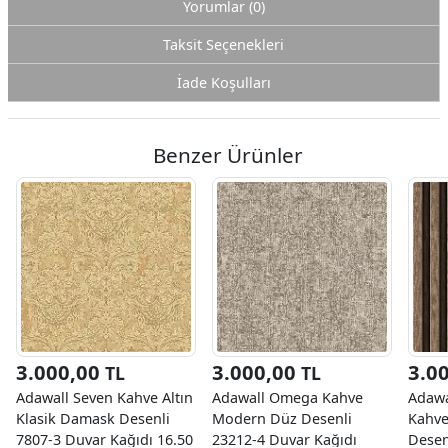
Yorumlar (0)
Taksit Seçenekleri
İade Koşulları
Benzer Ürünler
3.000,00
3.000,00
3.0
TL
TL
Adawall Seven Kahve Altın
Adawall Omega Kahve
Adawa
Klasik Damask Desenli
Modern Düz Desenli
Kahve
7807-3 Duvar Kağıdı 16.50
23212-4 Duvar Kağıdı
Desen