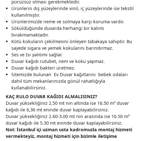
pürüzsüz olması gerekmektedir.
Ürünlerin dış yüzeylerinde vinil, iç yüzeylerinde ise tekstil
kullanılmıştır.
Ürünlerimizde neme ve solmaya karşı koruma vardır.
Söküldüğünde duvarda herhangi bir kalıntı
bırakmamaktadır.
Kötü kokuların çekilmesini önleyen tabakaya sahiptir. Bu
sayede sigara ve yemek kokularını barındırmaz.
Ses ve Isı yalıtımı sağlar.
Duvar kağıdı rutubet, nem ve koku yapmaz.
Duvar kağıdı bakteri üretmez.
Sitemizde bulunan Ev Duvar kağıtlarını bebek odaları
dahil tüm mekanlarınızda gönül rahatlığıyla
kullanabilirsiniz.
KAÇ RULO DUVAR KAĞIDI ALMALISINIZ?
Duvar yüksekliğiniz 2.50 mt nin altında ise 16.50 m² duvar
kağıdı ile 6,36 mt eninde duvar kaplayabilirsiniz.
Duvar yüksekliğiniz 2.60-3.00 mt nin arasında ise 16.50 m²
duvar kağıdı ile 5.30 mt eninde duvar kaplayabilirsiniz.
Not: İstanbul içi uzman usta kadromuzla montaj hizmeti
vermekteyiz, montaj hizmeti için bizimle iletişime