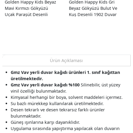
Golden Happy Kids Beyaz
Golden Happy Kids Gri
Mavi Kırmızı Gökyüzü
Beyaz Gökyüzü Bulut Ve
Uçak Paraşüt Desenli
Kuş Desenli 1902 Duvar
1851 Duvar Kağıdı 5 M²
Kağıdı 5 M²
Ürün Açıklaması
Gmz Vav yerli duvar kağıdı ürünleri 1. sınıf kağıttan
üretilmektedir.
Gmz Vav yerli duvar kağıdı %100
Silinebilir, üst yüzey
vinil özelliği bulunmaktadır.
Kimyasal herhangi bir boya, solvent maddeleri içermez.
Su bazlı mürekkep kullanılarak üretilmektedir.
Desen tekrarlı ve desen tekrarsız farklı ürünler
bulunmaktadır.
Güneş ışınlarına karşı dayanıklıdır.
Uygulama sırasında yapıştırma yapılacak olan duvarın