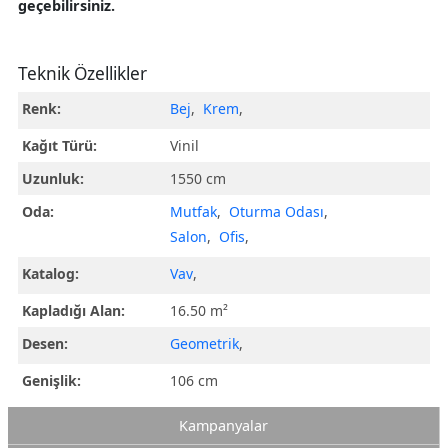
geçebilirsiniz.
Teknik Özellikler
Renk:
Bej
,
Krem
,
Kağıt Türü:
Vinil
Uzunluk:
1550 cm
Oda:
Mutfak
,
Oturma Odası
,
Salon
,
Ofis
,
Katalog:
Vav
,
Kapladığı Alan:
16.50 m²
Desen:
Geometrik
,
Genişlik:
106 cm
Kampanyalar