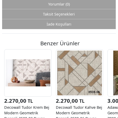
Yorumlar (0)
Taksit Seçenekleri
İade Koşulları
Benzer Ürünler
2.270,00
2.270,00
3.0
TL
TL
Decowall Tudor Krem Bej
Decowall Tudor Kahve Bej
Adawa
Modern Geometrik
Modern Geometrik
Geome