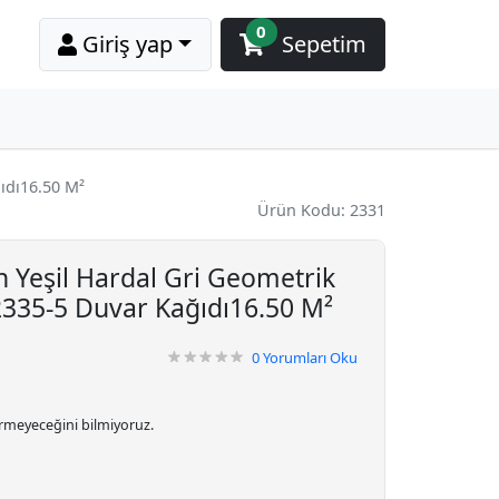
0
Giriş yap
Sepetim
ıdı16.50 M²
Ürün Kodu: 2331
n Yeşil Hardal Gri Geometrik
2335-5 Duvar Kağıdı16.50 M²
0
Yorumları Oku
irmeyeceğini bilmiyoruz.