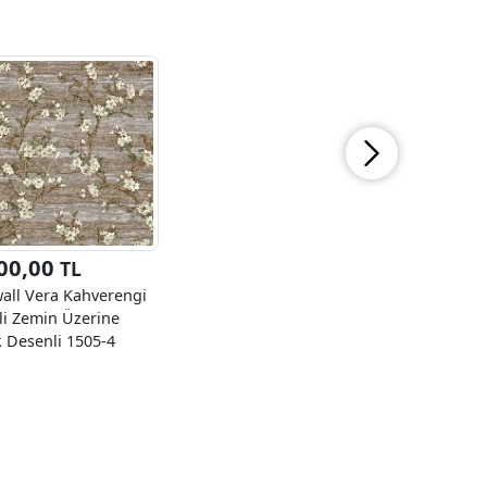
00,00
TL
all Vera Kahverengi
ili Zemin Üzerine
k Desenli 1505-4
r Kağıdı 16.50 M²