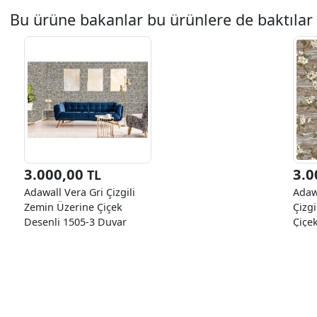
Bu ürüne bakanlar bu ürünlere de baktılar
3.000,00
3.0
TL
Adawall Vera Gri Çizgili
Adaw
Zemin Üzerine Çiçek
Çizg
Desenli 1505-3 Duvar
Çiçe
Kağıdı 16.50 M²
Duva