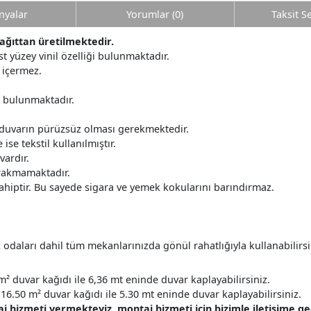
yalar
Yorumlar (0)
Taksit S
kağıttan üretilmektedir.
 üst yüzey vinil özelliği bulunmaktadır.
 içermez.
r bulunmaktadır.
 duvarın pürüzsüz olması gerekmektedir.
ise tekstil kullanılmıştır.
ardır.
ırakmamaktadır.
ahiptir. Bu sayede sigara ve yemek kokularını barındırmaz.
daları dahil tüm mekanlarınızda gönül rahatlığıyla kullanabilirsi
m² duvar kağıdı ile 6,36 mt eninde duvar kaplayabilirsiniz.
16.50 m² duvar kağıdı ile 5.30 mt eninde duvar kaplayabilirsiniz.
taj hizmeti vermekteyiz, montaj hizmeti için bizimle ilet