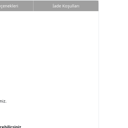
eçenekleri
İade Koşulları
niz.
işime geçebilirsiniz.