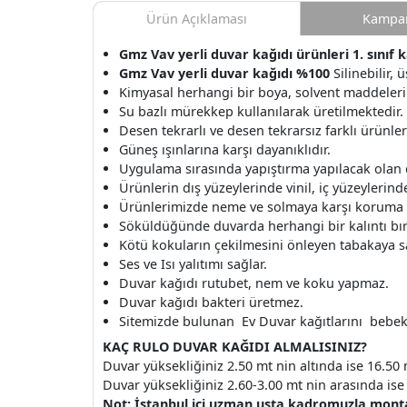
Ürün Açıklaması
Kampan
Gmz Vav yerli duvar kağıdı ürünleri 1. sınıf 
Gmz Vav yerli duvar kağıdı %100
Silinebilir,
Kimyasal herhangi bir boya, solvent maddeleri
Su bazlı mürekkep kullanılarak üretilmektedir.
Desen tekrarlı ve desen tekrarsız farklı ürünle
Güneş ışınlarına karşı dayanıklıdır.
Uygulama sırasında yapıştırma yapılacak olan
Ürünlerin dış yüzeylerinde vinil, iç yüzeylerinde 
Ürünlerimizde neme ve solmaya karşı koruma v
Söküldüğünde duvarda herhangi bir kalıntı b
Kötü kokuların çekilmesini önleyen tabakaya s
Ses ve Isı yalıtımı sağlar.
Duvar kağıdı rutubet, nem ve koku yapmaz.
Duvar kağıdı bakteri üretmez.
Sitemizde bulunan Ev Duvar kağıtlarını bebek o
KAÇ RULO DUVAR KAĞIDI ALMALISINIZ?
Duvar yüksekliğiniz 2.50 mt nin altında ise 16.50 
Duvar yüksekliğiniz 2.60-3.00 mt nin arasında ise 
Not: İstanbul içi uzman usta kadromuzla mon