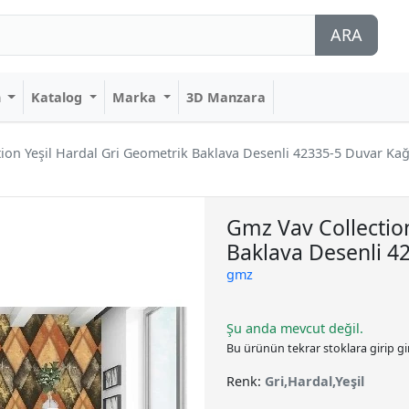
ARA
n
Katalog
Marka
3D Manzara
ion Yeşil Hardal Gri Geometrik Baklava Desenli 42335-5 Duvar Kağ
Gmz Vav Collectio
Baklava Desenli 4
gmz
Şu anda mevcut değil.
Bu ürünün tekrar stoklara girip g
Renk:
Gri,Hardal,Yeşil