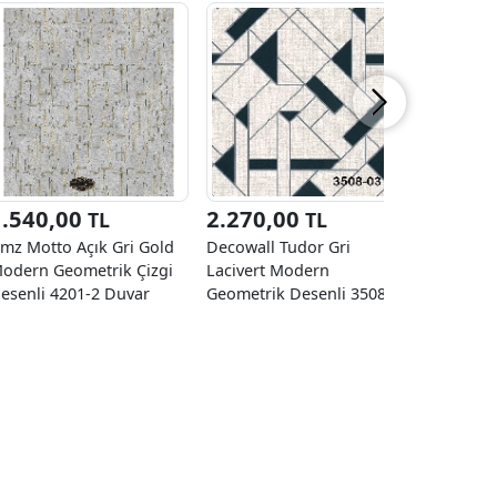
1.540,00
2.270,00
2.270
TL
TL
mz Motto Açık Gri Gold
Decowall Tudor Gri
Decowall
odern Geometrik Çizgi
Lacivert Modern
Açık Gri 
esenli 4201-2 Duvar
Geometrik Desenli 3508-
Geometrik
ağıdı 16.50 M²
03 Duvar Kağıdı 16.50 M²
04 Duvar 