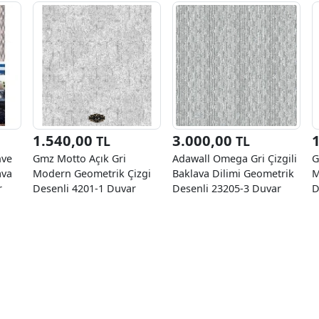
1.540,00
3.000,00
TL
TL
hve
Gmz Motto Açık Gri
Adawall Omega Gri Çizgili
G
ava
Modern Geometrik Çizgi
Baklava Dilimi Geometrik
M
r
Desenli 4201-1 Duvar
Desenli 23205-3 Duvar
D
Kağıdı 16.50 M²
Kağıdı 16.50 M²
K