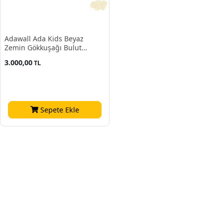
Adawall Ada Kids Beyaz
Zemin Gökkuşağı Bulut
Desenli 8902-2 Duvar Kağıdı
3.000,00
TL
10 M²
Sepete Ekle